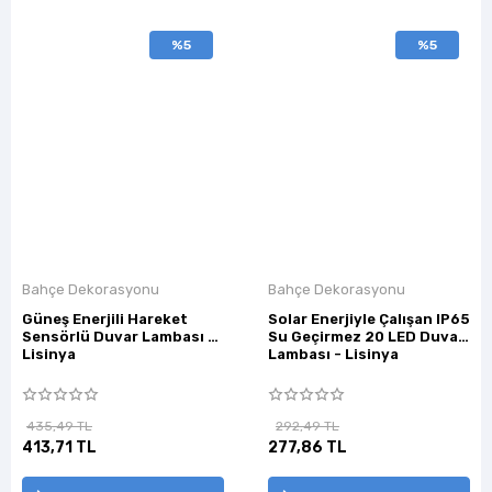
%5
%5
Bahçe Dekorasyonu
Bahçe Dekorasyonu
Güneş Enerjili Hareket
Solar Enerjiyle Çalışan IP65
Sensörlü Duvar Lambası -
Su Geçirmez 20 LED Duvar
Lisinya
Lambası - Lisinya
435,49 TL
292,49 TL
413,71 TL
277,86 TL