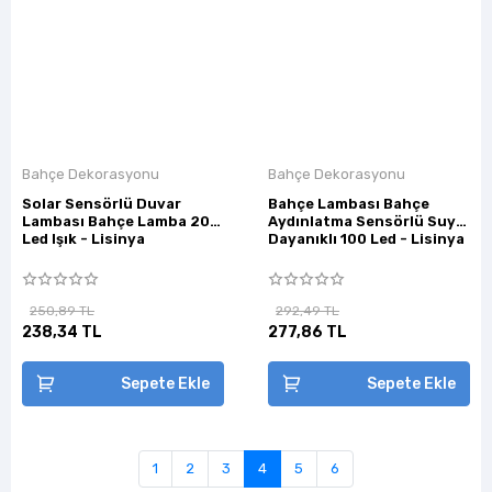
Bahçe Dekorasyonu
Bahçe Dekorasyonu
Solar Sensörlü Duvar
Bahçe Lambası Bahçe
Lambası Bahçe Lamba 20
Aydınlatma Sensörlü Suya
Led Işık - Lisinya
Dayanıklı 100 Led - Lisinya
250,89 TL
292,49 TL
238,34 TL
277,86 TL
Sepete Ekle
Sepete Ekle
1
2
3
4
5
6