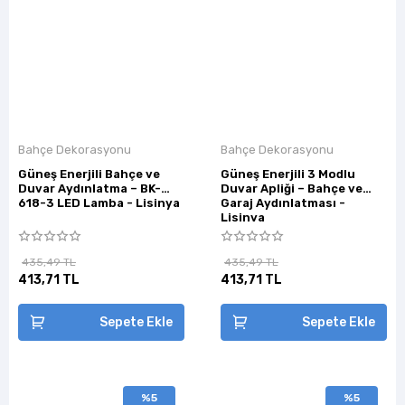
Bahçe Dekorasyonu
Bahçe Dekorasyonu
Güneş Enerjili Bahçe ve
Güneş Enerjili 3 Modlu
Duvar Aydınlatma – BK-
Duvar Apliği – Bahçe ve
618-3 LED Lamba - Lisinya
Garaj Aydınlatması -
Lisinya
435,49 TL
435,49 TL
413,71 TL
413,71 TL
Sepete Ekle
Sepete Ekle
%5
%5