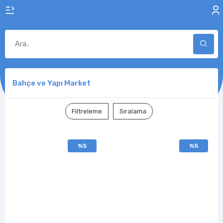
Bahçe ve Yapı Market
Filtreleme
Sıralama
%5
%5