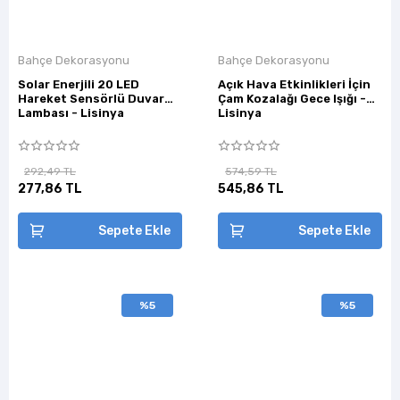
Bahçe Dekorasyonu
Bahçe Dekorasyonu
Solar Enerjili 20 LED
Açık Hava Etkinlikleri İçin
Hareket Sensörlü Duvar
Çam Kozalağı Gece Işığı -
Lambası - Lisinya
Lisinya
292,49 TL
574,59 TL
277,86 TL
545,86 TL
Sepete Ekle
Sepete Ekle
%5
%5