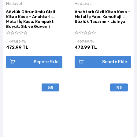
Hırdavat
Hırdavat
Sözlük Görünümlü Gizli
Anahtarlı Gizli Kitap Kasa –
Kitap Kasa – Anahtarlı
Metal İç Yapı, Kamuflajlı
Metal İç Kasa, Kompakt
Sözlük Tasarım - Lisinya
Boyut, Şık ve Güvenli
Tasarım - Lisinya
497,89 TL
497,89 TL
472,99 TL
472,99 TL
Sepete Ekle
Sepete Ekle
%5
%5