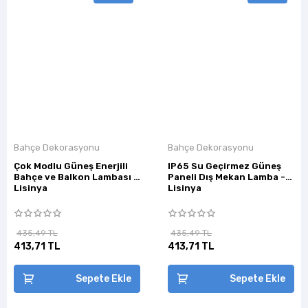
Bahçe Dekorasyonu
Bahçe Dekorasyonu
Çok Modlu Güneş Enerjili
IP65 Su Geçirmez Güneş
Bahçe ve Balkon Lambası -
Paneli Dış Mekan Lamba -
Lisinya
Lisinya
435,49 TL
435,49 TL
413,71 TL
413,71 TL
Sepete Ekle
Sepete Ekle