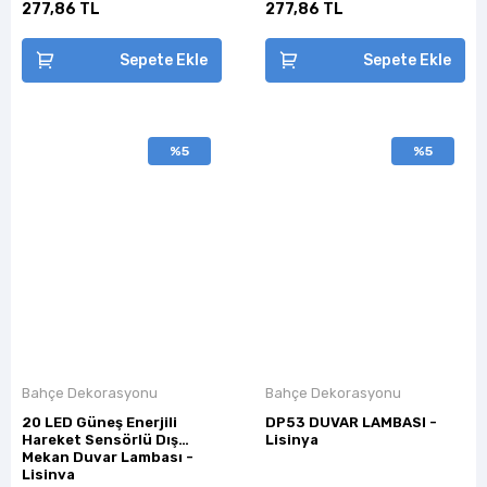
277,86 TL
277,86 TL
Sepete Ekle
Sepete Ekle
%5
%5
Bahçe Dekorasyonu
Bahçe Dekorasyonu
20 LED Güneş Enerjili
DP53 DUVAR LAMBASI -
Hareket Sensörlü Dış
Lisinya
Mekan Duvar Lambası -
Lisinya