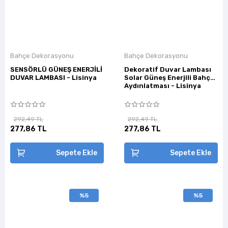
Bahçe Dekorasyonu
Bahçe Dekorasyonu
SENSÖRLÜ GÜNEŞ ENERJİLİ
Dekoratif Duvar Lambası
DUVAR LAMBASI - Lisinya
Solar Güneş Enerjili Bahçe
Aydınlatması - Lisinya
292,49 TL
292,49 TL
277,86 TL
277,86 TL
Sepete Ekle
Sepete Ekle
%5
%5