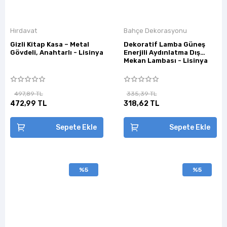
Hırdavat
Bahçe Dekorasyonu
Gizli Kitap Kasa – Metal
Dekoratif Lamba Güneş
Gövdeli, Anahtarlı - Lisinya
Enerjili Aydınlatma Dış
Mekan Lambası - Lisinya
497,89 TL
335,39 TL
472,99 TL
318,62 TL
Sepete Ekle
Sepete Ekle
%5
%5