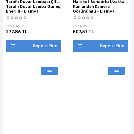
Taraflı Duvar Lambası Çift
Hareket Sensörlü Uzaktan
Taraflı Duvar Lamba Güneş
Kumandalı Kamera
Enerjili - Lisinya
Görünümlü - Lisinya
292,49 TL
534,29 TL
277,86 TL
507,57 TL
Sepete Ekle
Sepete Ekle
%5
%5