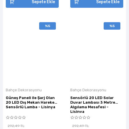
Sepete Ekle
Sepete Ekle
%5
%5
Bahçe Dekorasyonu
Bahçe Dekorasyonu
Güneş Paneli ile Şarj Olan
Sensörlü 20 LED Solar
20 LED Dış Mekan Hareket
Duvar Lambası 3 Metre
Sensörlü Lamba - Lisinya
Algılama Mesafesi -
Lisinya
292,49 TL
292,49 TL