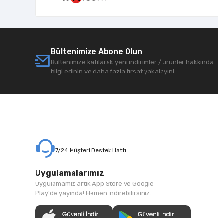
Bültenimize Abone Olun
Bültenimize katılarak yeni indirimler / ürünler hakkında
bilgi edinin ve daha fazla fırsat yakalayın!
7/24 Müşteri Destek Hattı
Uygulamalarımız
Uygulamamız artık App Store ve Google
Play'de yayında! Hemen indirebilirsiniz.