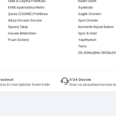
İade & Cayma Politikası
Kadın Giyim
KVKK Aydınlatma Metni
Ayakkabı
Çerez (COOKIE) Politikası
Sağlık Ürünleri
Sıkça Sorulan Sorular
Spot Ürünler
Sipariş Takip
Kozmetik Kişisel Bakım
Havale Bildirimleri
Spor & Hobi
Puan Sistemi
YapıMarket
Tiens
DİL KONUŞMA ÜRÜNLER
 Teslimat
7/24 Destek
iniz En Hızlı Şekilde Teslim Edilir
Öneri ve şikayetlerinizi bize ile