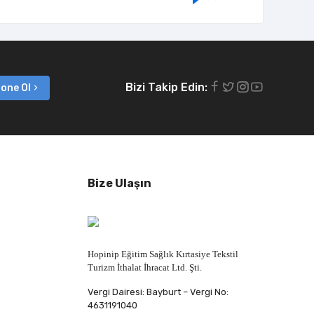
Bizi Takip Edin:
one Ol
Bize Ulaşın
Hopinip Eğitim Sağlık Kırtasiye Tekstil
Turizm İthalat İhracat Ltd. Şti.
Vergi Dairesi: Bayburt – Vergi No:
4631191040