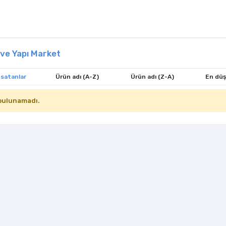
ve Yapı Market
 satanlar
Ürün adı (A-Z)
Ürün adı (Z-A)
En düş
bulunamadı.