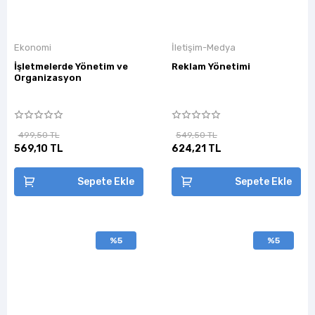
Ekonomi
İletişim-Medya
İşletmelerde Yönetim ve
Reklam Yönetimi
Organizasyon
499,50 TL
549,50 TL
569,10 TL
624,21 TL
Sepete Ekle
Sepete Ekle
%5
%5