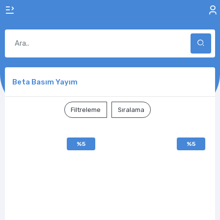
Beta Basım Yayım
Filtreleme
Sıralama
%5
%5