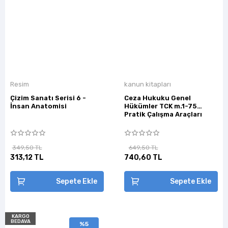
Resim
kanun kitapları
Çizim Sanatı Serisi 6 -
Ceza Hukuku Genel
İnsan Anatomisi
Hükümler TCK m.1-75
Pratik Çalışma Araçları
349,50 TL
649,50 TL
313,12 TL
740,60 TL
Sepete Ekle
Sepete Ekle
KARGO
BEDAVA
%5