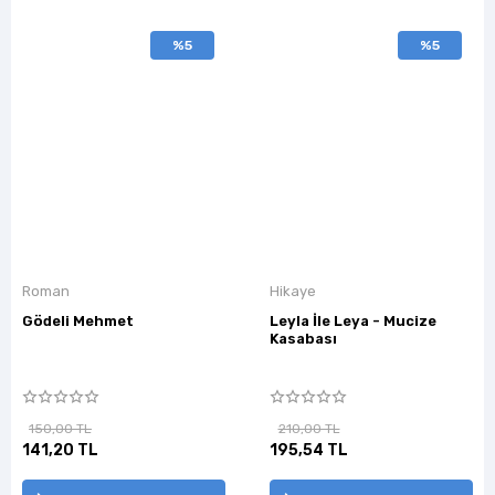
%5
%5
Roman
Hikaye
Gödeli Mehmet
Leyla İle Leya - Mucize
Kasabası
150,00 TL
210,00 TL
141,20 TL
195,54 TL