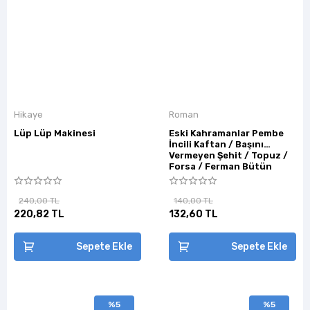
Hikaye
Roman
Lüp Lüp Makinesi
Eski Kahramanlar Pembe
İncili Kaftan / Başını
Vermeyen Şehit / Topuz /
Forsa / Ferman Bütün
Eserleri
240,00 TL
140,00 TL
220,82 TL
132,60 TL
Sepete Ekle
Sepete Ekle
%5
%5