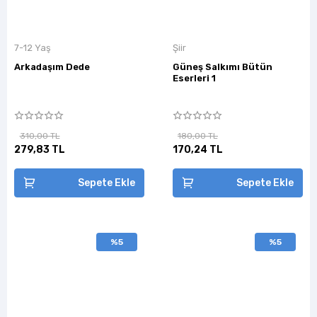
7-12 Yaş
Şiir
Arkadaşım Dede
Güneş Salkımı Bütün
Eserleri 1
310,00 TL
180,00 TL
279,83 TL
170,24 TL
Sepete Ekle
Sepete Ekle
%5
%5