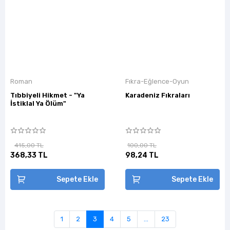
Roman
Fıkra-Eğlence-Oyun
Tıbbiyeli Hikmet - "Ya
Karadeniz Fıkraları
İstiklal Ya Ölüm"
415,00 TL
100,00 TL
368,33 TL
98,24 TL
Sepete Ekle
Sepete Ekle
1
2
3
4
5
...
23