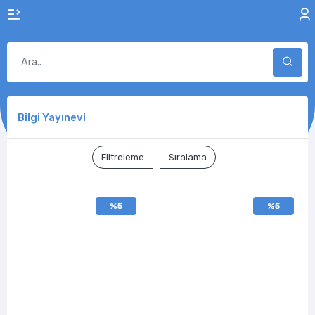
Bilgi Yayınevi
Filtreleme
Sıralama
%5
%5