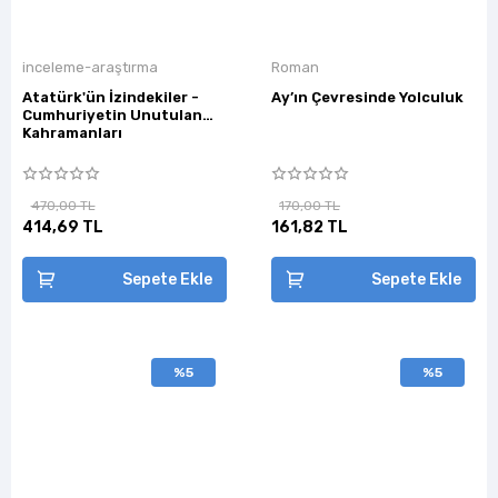
inceleme-araştırma
Roman
Atatürk'ün İzindekiler -
Ay’ın Çevresinde Yolculuk
Cumhuriyetin Unutulan
Kahramanları
470,00 TL
170,00 TL
414,69 TL
161,82 TL
Sepete Ekle
Sepete Ekle
%5
%5