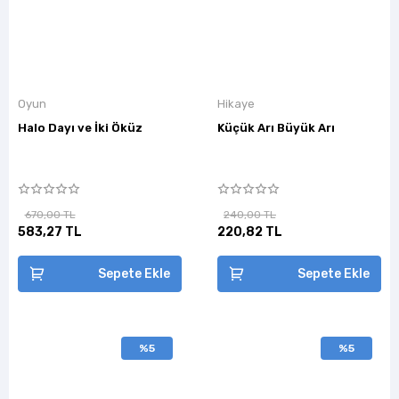
Oyun
Hikaye
Halo Dayı ve İki Öküz
Küçük Arı Büyük Arı
670,00 TL
240,00 TL
583,27 TL
220,82 TL
Sepete Ekle
Sepete Ekle
%5
%5