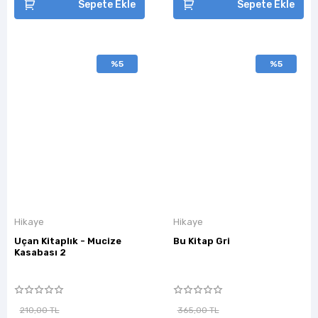
Sepete Ekle
Sepete Ekle
%5
%5
Hikaye
Hikaye
Uçan Kitaplık - Mucize
Bu Kitap Gri
Kasabası 2
210,00 TL
365,00 TL