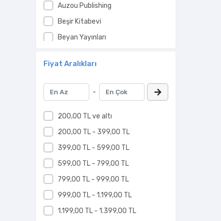
Auzou Publishing
Beşir Kitabevi
Beyan Yayınları
Bilge Kültür Sanat
Fiyat Aralıkları
Black Cat
Bora Yayıncılık
-
Demos Yayınları
Dorlion Yayınları
200,00 TL ve altı
Gaga Yayınları
200,00 TL - 399,00 TL
Genç Destek
399,00 TL - 599,00 TL
Hayat Yayınları
599,00 TL - 799,00 TL
İnsan Kitap
799,00 TL - 999,00 TL
İnsan Yayınları
999,00 TL - 1.199,00 TL
Karma Kitaplar
1.199,00 TL - 1.399,00 TL