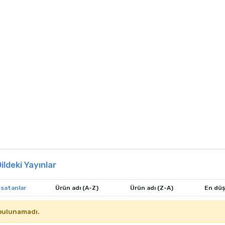
ildeki Yayınlar
 satanlar
Ürün adı (A-Z)
Ürün adı (Z-A)
En düş
bulunamadı.