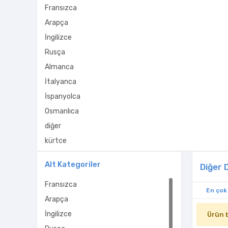
Fransızca
Arapça
İngilizce
Rusça
Almanca
İtalyanca
İspanyolca
Osmanlıca
diğer
kürtçe
orjinal dil
Alt Kategoriler
Diğer D
Fransızca
En çok
Arapça
İngilizce
Ürün 