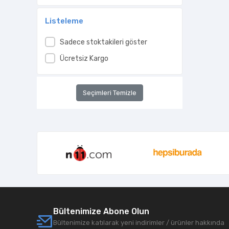
Kidz Redhouse Çocuk Kitapları
Listeleme
Marifet Yayınları
Mavi Kelebek Yayınları
Sadece stoktakileri göster
Maviçatı Yayınları
Ücretsiz Kargo
Megakids
Mk Publications
Seçimleri Temizle
Nosy Crow
Oxford University Press
Paper Books
Penguin Random House
Pozitif Yayınları
Profil Kitap
Puffin Books
Bültenimize Abone Olun
Sincap Kitap
Bültenimize katılarak yeni indirimler / ürünler hakkında