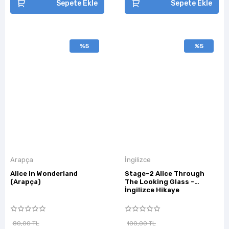
Sepete Ekle
Sepete Ekle
%5
%5
Arapça
İngilizce
Alice in Wonderland
Stage-2 Alice Through
(Arapça)
The Looking Glass -
İngilizce Hikaye
80,00 TL
100,00 TL