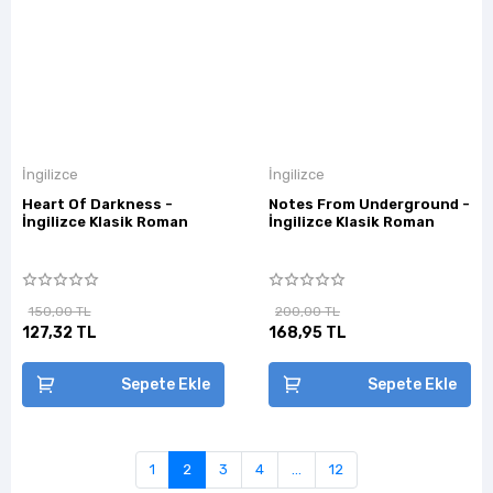
İngilizce
İngilizce
Heart Of Darkness -
Notes From Underground -
İngilizce Klasik Roman
İngilizce Klasik Roman
150,00 TL
200,00 TL
127,32 TL
168,95 TL
Sepete Ekle
Sepete Ekle
1
2
3
4
...
12