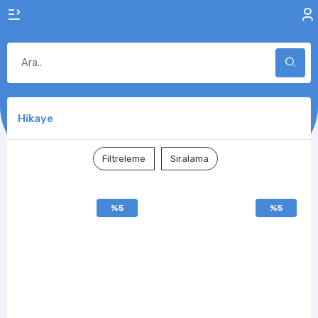
Hikaye
Filtreleme
Sıralama
%5
%5