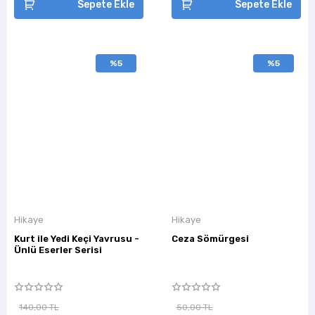
Sepete Ekle
Sepete Ekle
%5
%5
Hikaye
Hikaye
Kurt ile Yedi Keçi Yavrusu -
Ceza Sömürgesi
Ünlü Eserler Serisi
140,00 TL
50,00 TL