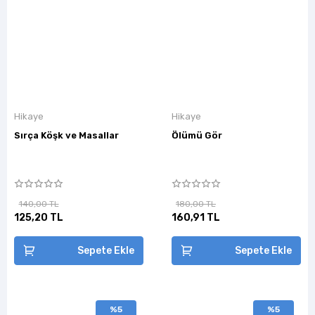
Hikaye
Hikaye
Sırça Köşk ve Masallar
Ölümü Gör
140,00 TL
180,00 TL
125,20 TL
160,91 TL
Sepete Ekle
Sepete Ekle
%5
%5