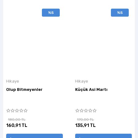
%5
%5
Hikaye
Hikaye
Olup Bitmeyenler
Küçük Asi Martı
180,00 TL
170,00 TL
160,91 TL
135,91 TL