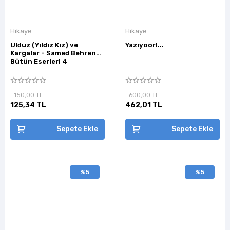
Hikaye
Hikaye
Ulduz (Yıldız Kız) ve
Yazıyoor!...
Kargalar - Samed Behrengi
Bütün Eserleri 4
150,00 TL
600,00 TL
125,34 TL
462,01 TL
Sepete Ekle
Sepete Ekle
%5
%5