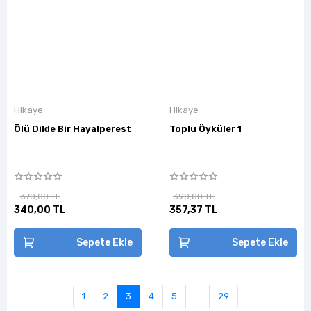
Hikaye
Hikaye
Ölü Dilde Bir Hayalperest
Toplu Öyküler 1
370,00 TL
390,00 TL
340,00 TL
357,37 TL
Sepete Ekle
Sepete Ekle
1
2
3
4
5
...
29