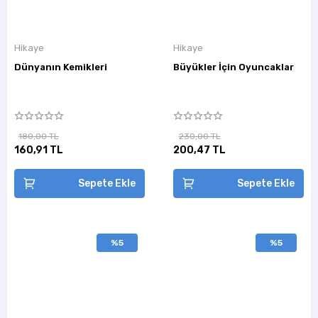
Hikaye
Hikaye
Dünyanın Kemikleri
Büyükler İçin Oyuncaklar
180,00 TL
230,00 TL
160,91 TL
200,47 TL
Sepete Ekle
Sepete Ekle
%5
%5