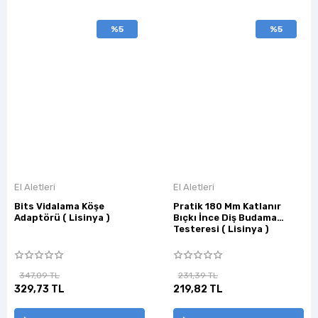
%5
%5
El Aletleri
El Aletleri
Bits Vidalama Köşe
Pratik 180 Mm Katlanır
Adaptörü ( Lisinya )
Bıçkı İnce Diş Budama
Testeresi ( Lisinya )
347,09 TL
231,39 TL
329,73 TL
219,82 TL