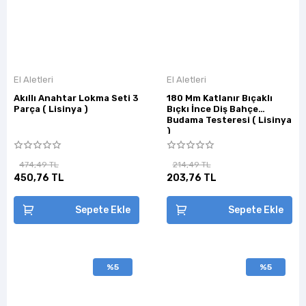
El Aletleri
El Aletleri
Akıllı Anahtar Lokma Seti 3
180 Mm Katlanır Bıçaklı
Parça ( Lisinya )
Bıçkı İnce Diş Bahçe
Budama Testeresi ( Lisinya
)
474,49 TL
214,49 TL
450,76 TL
203,76 TL
Sepete Ekle
Sepete Ekle
%5
%5