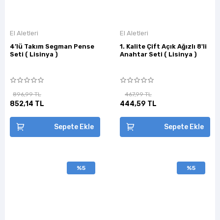
El Aletleri
El Aletleri
4’lü Takım Segman Pense
1. Kalite Çift Açık Ağızlı 8'li
Seti ( Lisinya )
Anahtar Seti ( Lisinya )
896,99 TL
467,99 TL
852,14 TL
444,59 TL
Sepete Ekle
Sepete Ekle
%5
%5