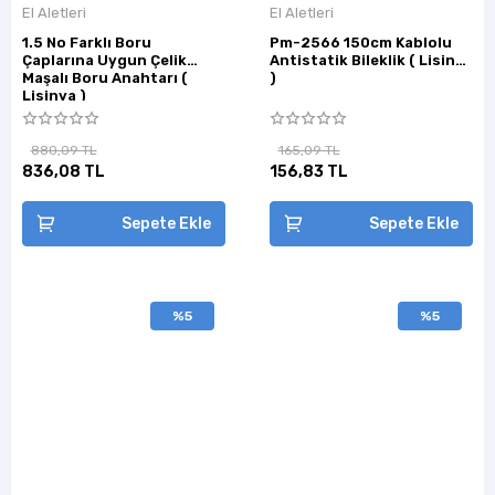
El Aletleri
El Aletleri
1.5 No Farklı Boru
Pm-2566 150cm Kablolu
Çaplarına Uygun Çelik
Antistatik Bileklik ( Lisinya
Maşalı Boru Anahtarı (
)
Lisinya )
880,09 TL
165,09 TL
836,08 TL
156,83 TL
Sepete Ekle
Sepete Ekle
%5
%5