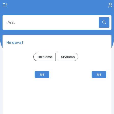
Hırdavat
Filtreleme
Sıralama
%5
%5