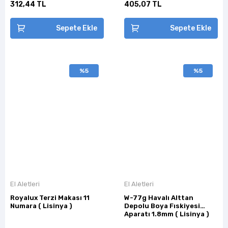
312,44 TL
405,07 TL
Sepete Ekle
Sepete Ekle
%5
%5
El Aletleri
El Aletleri
Royalux Terzi Makası 11
W-77g Havalı Alttan
Numara ( Lisinya )
Depolu Boya Fıskiyesi
Aparatı 1.8mm ( Lisinya )