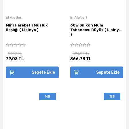
El Aletleri
El Aletleri
Mini Hareketli Musluk
60w Silikon Mum
Başlığı ( Lisinya )
Tabancası Büyük ( Lisinya
)
83,19 TL
386,09 TL
79,03 TL
366,78 TL
Sepete Ekle
Sepete Ekle
%5
%5