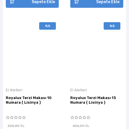
Sepete Ekle
Sepete Ekle
%5
%5
El Aletleri
El Aletleri
Royalux Terzi Makası 10
Royalux Terzi Makası 13
Numara ( Lisinya )
Numara ( Lisinya )
328,89 TL
426,39 TL