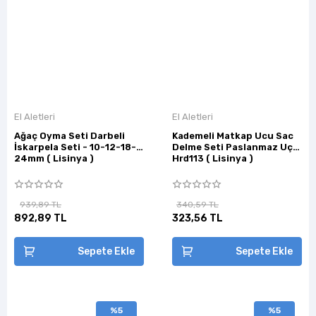
El Aletleri
El Aletleri
Ağaç Oyma Seti Darbeli
Kademeli Matkap Ucu Sac
İskarpela Seti - 10-12-18-
Delme Seti Paslanmaz Uç
24mm ( Lisinya )
Hrd113 ( Lisinya )
939,89 TL
340,59 TL
892,89 TL
323,56 TL
Sepete Ekle
Sepete Ekle
%5
%5