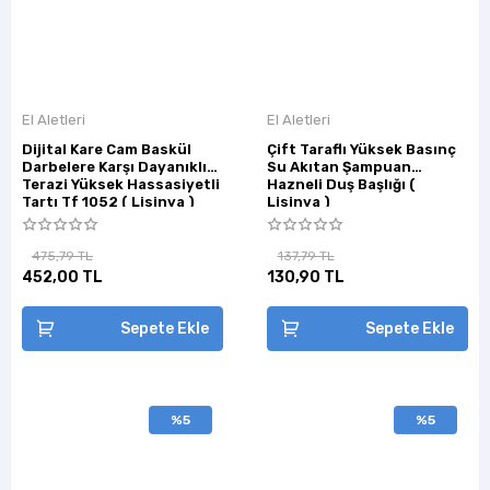
El Aletleri
El Aletleri
Dijital Kare Cam Baskül
Çift Taraflı Yüksek Basınç
Darbelere Karşı Dayanıklı
Su Akıtan Şampuan
Terazi Yüksek Hassasiyetli
Hazneli Duş Başlığı (
Tartı Tf 1052 ( Lisinya )
Lisinya )
475,79 TL
137,79 TL
452,00 TL
130,90 TL
Sepete Ekle
Sepete Ekle
%5
%5