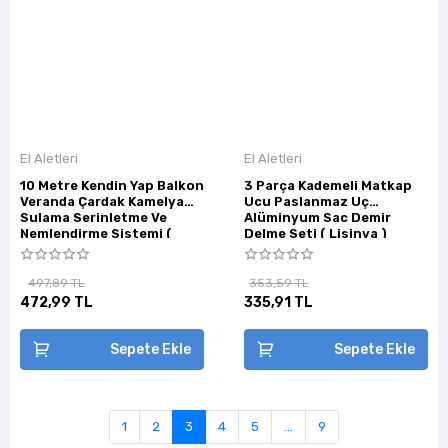
El Aletleri
El Aletleri
10 Metre Kendin Yap Balkon
3 Parça Kademeli Matkap
Veranda Çardak Kamelya
Ucu Paslanmaz Uç
Sulama Serinletme Ve
Alüminyum Sac Demir
Nemlendirme Sistemi (
Delme Seti ( Lisinya )
Lisinya )
497,89 TL
353,59 TL
472,99 TL
335,91 TL
Sepete Ekle
Sepete Ekle
1
2
3
4
5
...
9