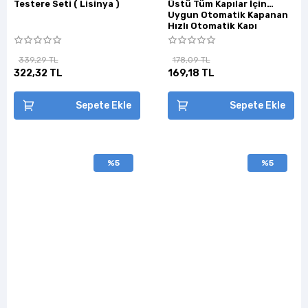
Testere Seti ( Lisinya )
Üstü Tüm Kapılar İçin
Uygun Otomatik Kapanan
Hızlı Otomatik Kapı
Kapama ( Lisinya )
339,29 TL
178,09 TL
322,32 TL
169,18 TL
Sepete Ekle
Sepete Ekle
%5
%5