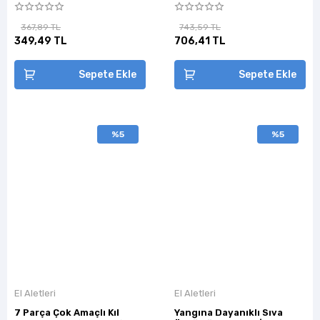
367,89 TL
743,59 TL
349,49 TL
706,41 TL
Sepete Ekle
Sepete Ekle
%5
%5
El Aletleri
El Aletleri
7 Parça Çok Amaçlı Kıl
Yangına Dayanıklı Sıva