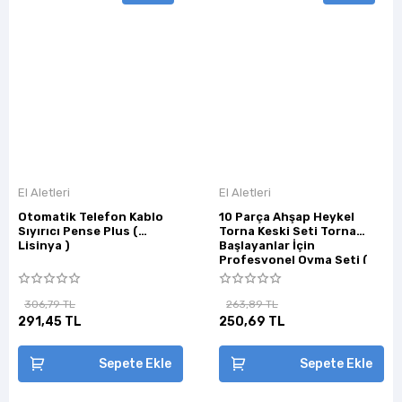
El Aletleri
El Aletleri
Otomatik Telefon Kablo
10 Parça Ahşap Heykel
Sıyırıcı Pense Plus (
Torna Keski Seti Torna
Lisinya )
Başlayanlar İçin
Profesyonel Oyma Seti (
Lisinya )
306,79 TL
263,89 TL
291,45 TL
250,69 TL
Sepete Ekle
Sepete Ekle