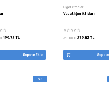
Diğer kitaplar
har
Vasatlığın İktidarı
199,75 TL
279,83 TL
TL
310,00 TL
Sepete Ekle
Sepete
%5