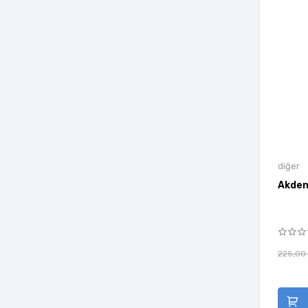
Aralık Kitap
Aras Yayıncılık
Araştırma Yayınları
Arden Yayıncılık
Arı Sanat Yayınevi
Arıtan Yayınevi
Arkadaş Yayınları
diğer
Arkadya Yayınları
Akdeni
Armada
Arnas Yayınları
Arrow Kitap
225,00
Artemis Yayınları
Artenino Yayıncılık
Artge Kids