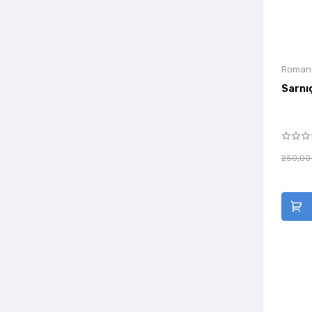
Alef Yayınevi
Alem Yayınları
Alfa Aktüel Yayınları
Roman
Alfa Life Çocuk
Sarnı
Alfa Psikoloji Yayınları
Alfa Yayınları
Alkun Kitap
250,00
Almidilli
Almina Kitap
Alora Yayınevi
Altı Şapka Yayınları
Altıkırkbeş Yayınları
Altın Anahtar Yayınları
Altın Kitaplar Akademi