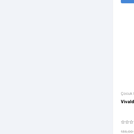
Artshop Yayıncılık
Arunas Yayıncılık
Arya Yayıncılık
Asır Kitap Yayınevi
Asi Kitap
Asos Yayınları
Aşina Yayınları
Ata Yurt Yayınevi
Ataç Yayınları
Ataklı / Discovery Channel
Çocuk K
Vivald
Athica Books
Auzou Publishing
Avrupa Yakası Yayınları
Ay Kitap
135,00