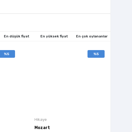
En düşük fiyat
En yüksek fiyat
En çok oylananlar
%5
%5
Hikaye
Mozart