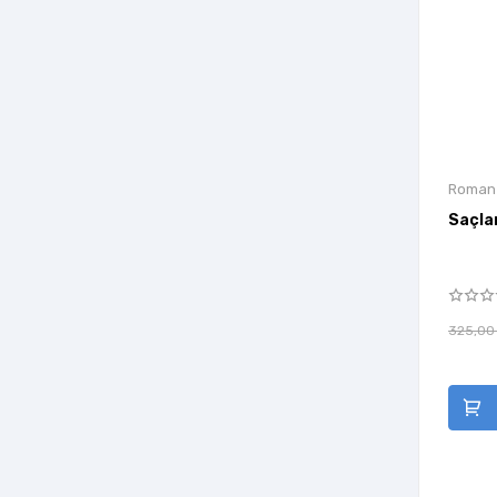
Altın Kitaplar Yayınevi
Altın Nokta Basım Yayın
Anahtar Kitaplar Yayınevi
Anamed
Anayurt
Roman
Anemon Yayınları
Saçla
Angora Yayıncılık
Anı Yayınları
Anima Yayınları
325,00
Ankara Okulu Yayınları
Anonim Yayınları
Antik Kitap
Aperatif Kitap Yayınları
April Yayıncılık