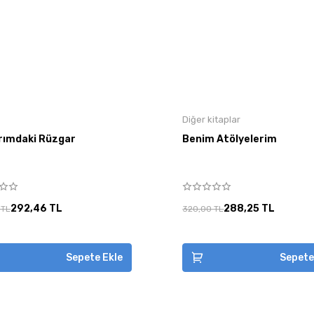
Diğer kitaplar
rımdaki Rüzgar
Benim Atölyelerim
292,46 TL
288,25 TL
 TL
320,00 TL
Sepete Ekle
Sepete