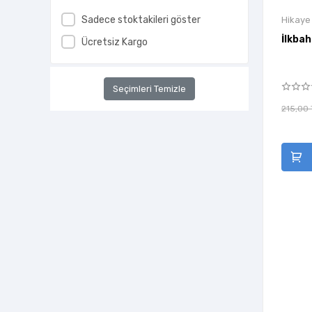
Akademi Çocuk
Sadece stoktakileri göster
Hikaye
Akademik Kitaplar
İlkba
Ücretsiz Kargo
Akart Kitap
Akaşa Yayınları
Seçimleri Temizle
Akçağ Yayınları
215,00 
Akıl Fikir Yayınları
Akılçelen Kitaplar
Akide Şekeri
Akis Kitap
Aklımda Zeka Oyunları
Aktif Yayınevi
Aktüel Yayınları
Alakarga Sanat Yayınları
Albaraka Yayınları