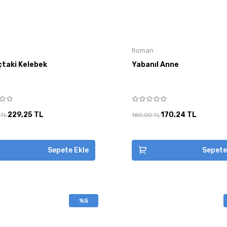
Roman
çtaki Kelebek
Yabanıl Anne
229,25 TL
170,24 TL
 TL
180,00 TL
Sepete Ekle
Sepete
%5