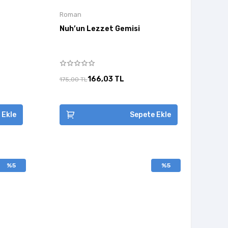
Roman
Nuh’un Lezzet Gemisi
166,03 TL
175,00 TL
 Ekle
Sepete Ekle
%5
%5