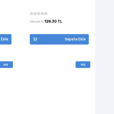
128,30 TL
135,00 TL
 Ekle
Sepete Ekle
%5
%5