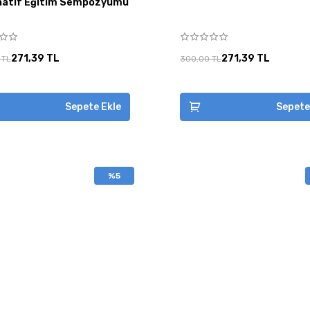
natif Eğitim Sempozyumu
271,39 TL
271,39 TL
 TL
300,00 TL
Sepete Ekle
Sepete
%5