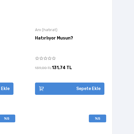
Anı (hatırat)
Hatırlıyor Musun?
131,74 TL
139,00 TL
 Ekle
Sepete Ekle
%5
%5