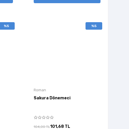
%5
%5
Roman
Sakura Dönemeci
101,68 TL
104,00 TL