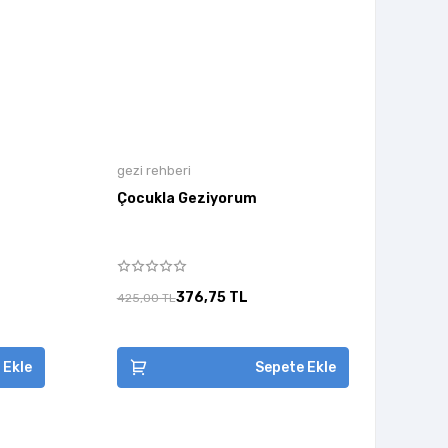
gezi rehberi
Çocukla Geziyorum
376,75 TL
425,00 TL
 Ekle
Sepete Ekle