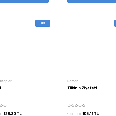
%5
itapları
Roman
i
Tilkinin Ziyafeti
128,30 TL
105,11 TL
 TL
108,00 TL