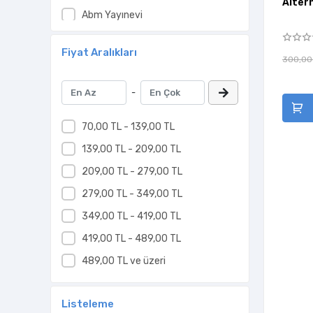
Alter
Abm Yayınevi
Acayip Kitaplar
Fiyat Aralıkları
Açılım Kitap
300,00
Adeda Yayıncılık
-
Aden Yayınevi
Admeta Kitap
70,00 TL - 139,00 TL
Adres Yayınları
139,00 TL - 209,00 TL
Afa Yayınları
209,00 TL - 279,00 TL
Aganta Kitap
279,00 TL - 349,00 TL
Agapi Yayınları
349,00 TL - 419,00 TL
Agora Kitaplığı
419,00 TL - 489,00 TL
Ahtapot
489,00 TL ve üzeri
Aile Yayınları
Listeleme
Ailem Yayınları