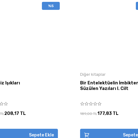
%5
Diğer kitaplar
z Işıkları
Bir Entelektüelin İmbikte
Süzülen Yazıları I. Cilt
208,17 TL
177,83 TL
 TL
189,00 TL
Sepete Ekle
Sepete