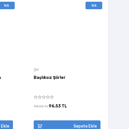
%5
%5
Şiir
n
Başlıksız Şiirler
96,53 TL
98,00 TL
 Ekle
Sepete Ekle