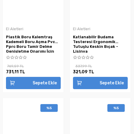
El Aletleri
El Aletleri
Plastik Boru Kalemtraş
Katlanabilir Budama
Kademeli Boru Açma Pvc
Testeresi Ergonomik
Pprc Boru Tamir Delme
Tutuşlu Keskin Bıçak -
Genişletme Onarımı İçin
Lisinya
3lü Havşa Seti ( Lisinya )
769,59 TL
337,99 TL
731,11 TL
321,09 TL
Sepete Ekle
Sepete Ekle
%5
%5