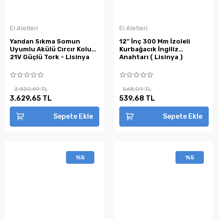
El Aletleri
El Aletleri
Yandan Sıkma Somun
12'' İnç 300 Mm İzoleli
Uyumlu Akülü Cırcır Kolu
Kurbağacık İngiliz
21V Güçlü Tork - Lisinya
Anahtarı ( Lisinya )
3.820,69 TL
568,09 TL
3.629,65 TL
539,68 TL
Sepete Ekle
Sepete Ekle
%5
%5