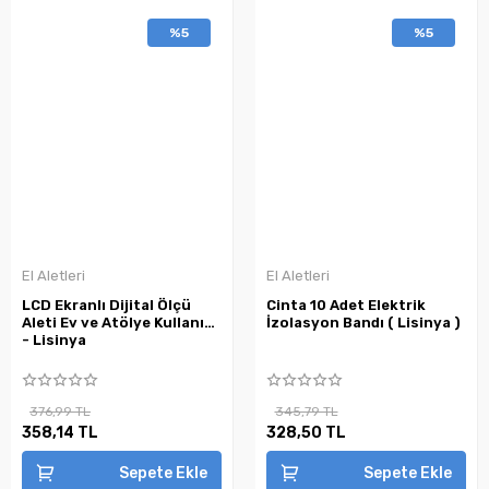
%5
%5
El Aletleri
El Aletleri
LCD Ekranlı Dijital Ölçü
Cinta 10 Adet Elektrik
Aleti Ev ve Atölye Kullanımı
İzolasyon Bandı ( Lisinya )
- Lisinya
376,99 TL
345,79 TL
358,14 TL
328,50 TL
Sepete Ekle
Sepete Ekle