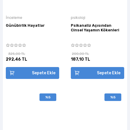
İnceleme
psikoloji
Günübirlik Hayatlar
Psikanaliz Açısından
Cinsel Yaşamın Kökenleri
325,00 TL
200,00 TL
292,46 TL
187,10 TL
Sepete Ekle
Sepete Ekle
%5
%5