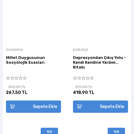
İnceleme
psikoloji
Millet Duygusunun
Depresyondan Çıkış Yolu -
Sosyolojik Esasları
Kendi Kendine Yardım
Kitabı
320,00 TL
475,00 TL
267,50 TL
418,90 TL
Sepete Ekle
Sepete Ekle
%5
%5