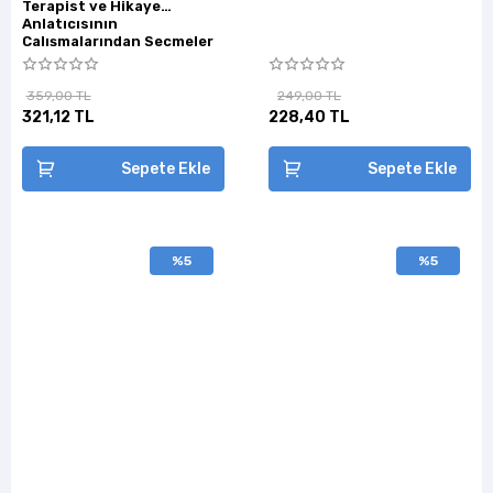
Terapist ve Hikaye
Anlatıcısının
Çalışmalarından Seçmeler
359,00 TL
249,00 TL
321,12 TL
228,40 TL
Sepete Ekle
Sepete Ekle
%5
%5