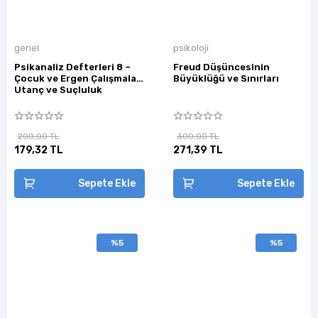
genel
psikoloji
Psikanaliz Defterleri 8 –
Freud Düşüncesinin
Çocuk ve Ergen Çalışmaları
Büyüklüğü ve Sınırları
Utanç ve Suçluluk
200,00 TL
300,00 TL
179,32 TL
271,39 TL
Sepete Ekle
Sepete Ekle
%5
%5