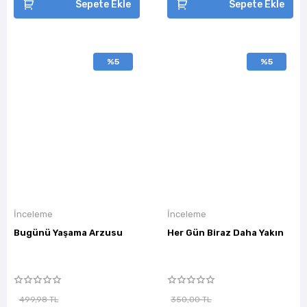
Sepete Ekle
Sepete Ekle
%5
%5
İnceleme
İnceleme
Bugünü Yaşama Arzusu
Her Gün Biraz Daha Yakın
499,98 TL
350,00 TL