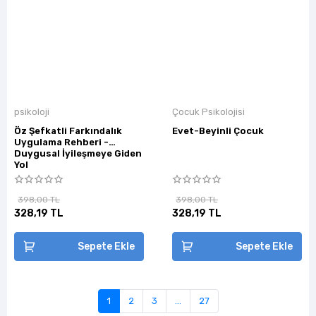
psikoloji
Çocuk Psikolojisi
Öz Şefkatli Farkındalık
Evet-Beyinli Çocuk
Uygulama Rehberi -
Duygusal İyileşmeye Giden
Yol
398,00 TL
398,00 TL
328,19 TL
328,19 TL
Sepete Ekle
Sepete Ekle
1
2
3
...
27