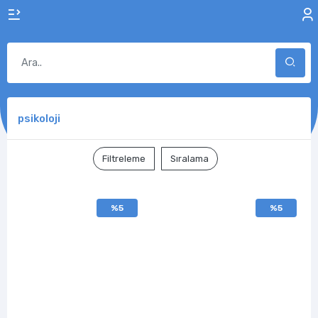
psikoloji
Filtreleme
Sıralama
%5
%5