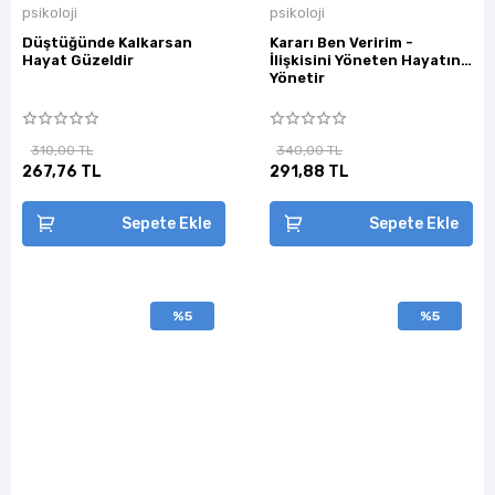
psikoloji
psikoloji
Düştüğünde Kalkarsan
Kararı Ben Veririm -
Hayat Güzeldir
İlişkisini Yöneten Hayatını
Yönetir
310,00 TL
340,00 TL
267,76 TL
291,88 TL
Sepete Ekle
Sepete Ekle
%5
%5