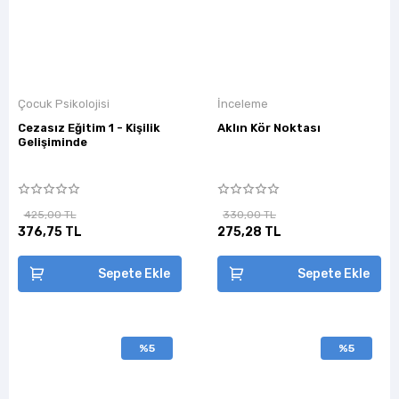
Çocuk Psikolojisi
İnceleme
Cezasız Eğitim 1 - Kişilik
Aklın Kör Noktası
Gelişiminde
425,00 TL
330,00 TL
376,75 TL
275,28 TL
Sepete Ekle
Sepete Ekle
%5
%5