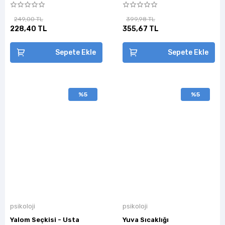
249,00 TL
399,98 TL
228,40 TL
355,67 TL
Sepete Ekle
Sepete Ekle
%5
%5
psikoloji
psikoloji
Yalom Seçkisi - Usta
Yuva Sıcaklığı