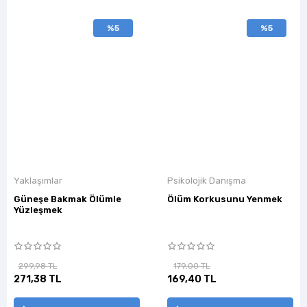
%5
%5
Yaklaşımlar
Psikolojik Danışma
Güneşe Bakmak Ölümle
Ölüm Korkusunu Yenmek
Yüzleşmek
299,98 TL
179,00 TL
271,38 TL
169,40 TL