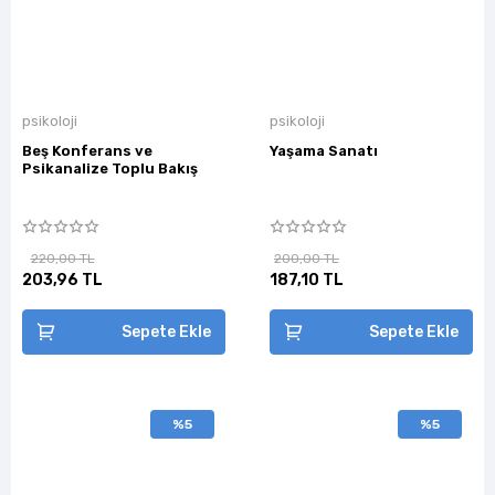
psikoloji
psikoloji
Beş Konferans ve
Yaşama Sanatı
Psikanalize Toplu Bakış
220,00 TL
200,00 TL
203,96 TL
187,10 TL
Sepete Ekle
Sepete Ekle
%5
%5