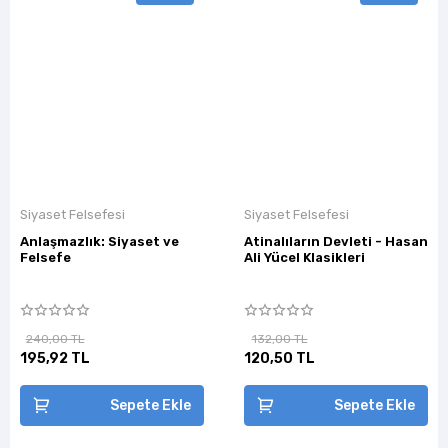
Siyaset Felsefesi
Siyaset Felsefesi
Anlaşmazlık: Siyaset ve
Atinalıların Devleti - Hasan
Felsefe
Ali Yücel Klasikleri
240,00 TL
132,00 TL
195,92 TL
120,50 TL
Sepete Ekle
Sepete Ekle