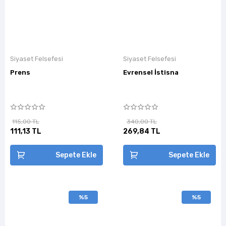
Siyaset Felsefesi
Siyaset Felsefesi
Prens
Evrensel İstisna
115,00 TL
340,00 TL
111,13 TL
269,84 TL
Sepete Ekle
Sepete Ekle
%5
%5