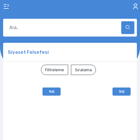
Siyaset Felsefesi
Filtreleme
Sıralama
%5
%5