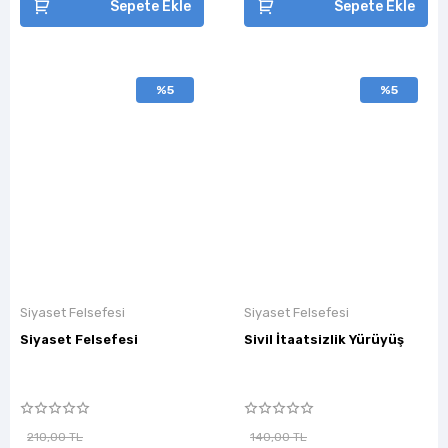
Sepete Ekle
Sepete Ekle
%5
%5
Siyaset Felsefesi
Siyaset Felsefesi
Siyaset Felsefesi
Sivil İtaatsizlik Yürüyüş
210,00 TL
140,00 TL