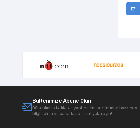
Oyuncak
Kız Oyuncakları
Çocuk Parkı Ekipmanları
Bültenimize Abone Olun
Bültenimize katılarak yeni indirimler / ürünler hakkında
bilgi edinin ve daha fazla fırsat yakalayın!