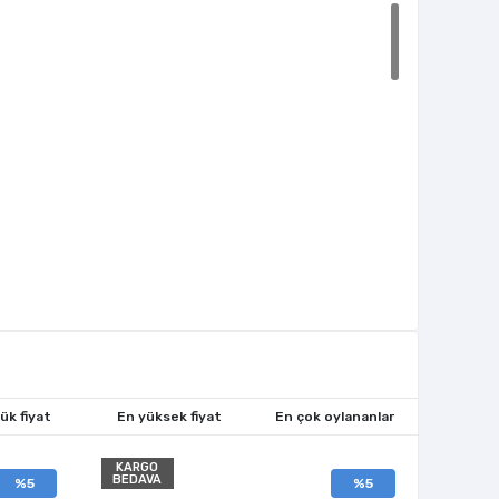
ük fiyat
En yüksek fiyat
En çok oylananlar
KARGO
BEDAVA
%5
%5