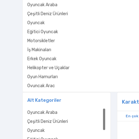
Oyuncak Araba
Çeşitli Deniz Ürünleri
Oyuncak
Eğitici Oyuncak
Motorsikletler
İş Makinaları
Erkek Oyuncak
Helikopter ve Uçaklar
Oyun Hamurları
Oyuncak Araç
Kız Oyuncakları
Alt Kategoriler
Karakt
Oyuncak Silah ve Kılıç Setleri
Oyuncak Araba
Figür Oyuncak
En çok
Çeşitli Deniz Ürünleri
Pil - Batarya
Oyuncak
Oyuncak Su Tabancaları