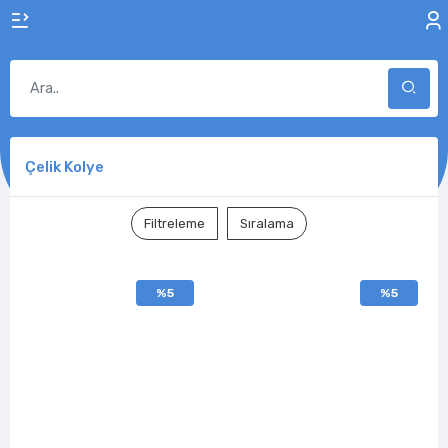
Çelik Kolye
Filtreleme
Sıralama
%5
%5