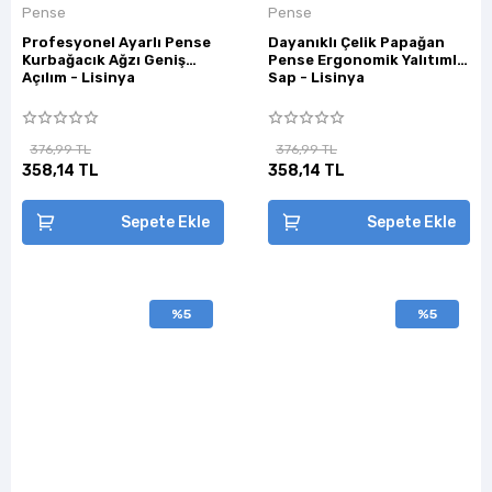
Pense
Pense
Profesyonel Ayarlı Pense
Dayanıklı Çelik Papağan
Kurbağacık Ağzı Geniş
Pense Ergonomik Yalıtımlı
Açılım - Lisinya
Sap - Lisinya
376,99 TL
376,99 TL
358,14 TL
358,14 TL
Sepete Ekle
Sepete Ekle
%5
%5