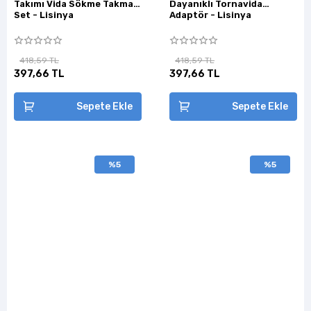
Takımı Vida Sökme Takma
Dayanıklı Tornavida
Set - Lisinya
Adaptör - Lisinya
418,59 TL
418,59 TL
397,66 TL
397,66 TL
Sepete Ekle
Sepete Ekle
%5
%5