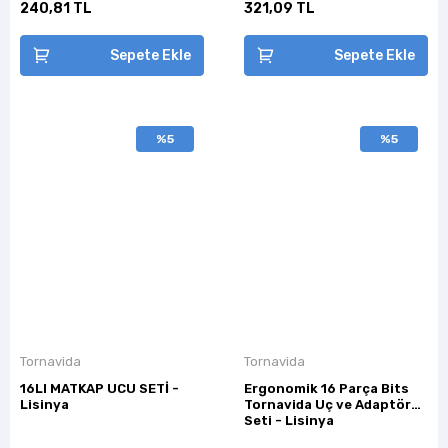
240,81 TL
321,09 TL
Sepete Ekle
Sepete Ekle
%5
%5
Tornavida
Tornavida
16LI MATKAP UCU SETİ -
Ergonomik 16 Parça Bits
Lisinya
Tornavida Uç ve Adaptör
Seti - Lisinya