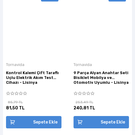
Tornavida
Tornavida
Kontrol Kalemi Çift Taraflı
9 Parça Alyan Anahtar Seti
Uçlu Elektrik Akım Test
Bisiklet Mobilya ve
Cihazı - Lisinya
Otomotiv Uyumlu - Lisinya
85,79 TL
253,49 TL
81,50 TL
240,81 TL
Sepete Ekle
Sepete Ekle