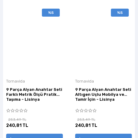
%5
%5
Tornavida
Tornavida
9 Parça Alyan Anahtar Seti
9 Parça Alyan Anahtar Seti
Farklı Metrik Ölçü Pratik
Altıgen Uçlu Mobilya ve
Taşıma - Lisinya
Tamir İçin - Lisinya
253,49 TL
253,49 TL
240,81 TL
240,81 TL