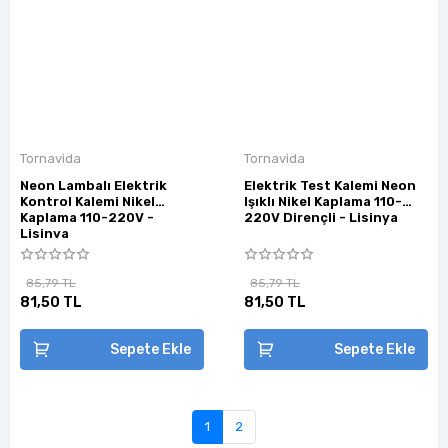
Tornavida
Tornavida
Neon Lambalı Elektrik
Elektrik Test Kalemi Neon
Kontrol Kalemi Nikel
Işıklı Nikel Kaplama 110-
Kaplama 110-220V -
220V Dirençli - Lisinya
Lisinya
85,79 TL
85,79 TL
81,50 TL
81,50 TL
Sepete Ekle
Sepete Ekle
1
2