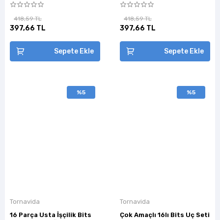
418,59 TL
418,59 TL
397,66 TL
397,66 TL
Sepete Ekle
Sepete Ekle
%5
%5
Tornavida
Tornavida
16 Parça Usta İşçilik Bits
Çok Amaçlı 16lı Bits Uç Seti