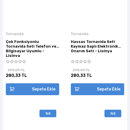
Tornavida
Tornavida
Çok Fonksiyonlu
Hassas Tornavida Seti
Tornavida Seti Telefon ve
Kaymaz Saplı Elektronik
Bilgisayar Uyumlu -
Onarım Seti - Lisinya
Lisinya
295,09 TL
295,09 TL
280,33 TL
280,33 TL
Sepete Ekle
Sepete Ekle
%5
%5