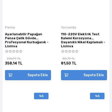
Pense
Tornavida
Ayarlanabilir Papağan
110-220V Elektrik Test
Pense Çelik Gövde
Kalemi Korozyona
Profesyonel Kurbağacık -
Dayanıklı Nikel Kaplamalı -
Lisinya
Lisinya
376,99 TL
85,79 TL
358,14 TL
81,50 TL
Sepete Ekle
Sepete Ekle
%5
%5