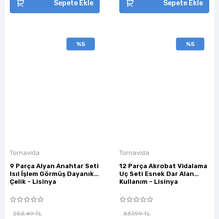
Sepete Ekle
Sepete Ekle
%5
%5
Tornavida
Tornavida
9 Parça Alyan Anahtar Seti
12 Parça Akrobat Vidalama
Isıl İşlem Görmüş Dayanıklı
Uç Seti Esnek Dar Alan
Çelik - Lisinya
Kullanım - Lisinya
253,49 TL
337,99 TL