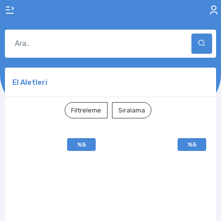
El Aletleri
Filtreleme
Sıralama
%5
%5