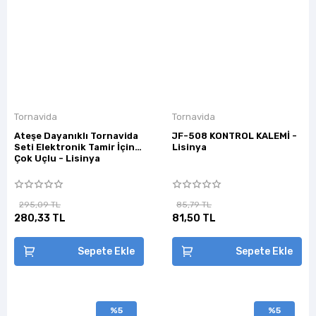
Tornavida
Tornavida
Ateşe Dayanıklı Tornavida
JF-508 KONTROL KALEMİ -
Seti Elektronik Tamir İçin
Lisinya
Çok Uçlu - Lisinya
295,09 TL
85,79 TL
280,33 TL
81,50 TL
Sepete Ekle
Sepete Ekle
%5
%5