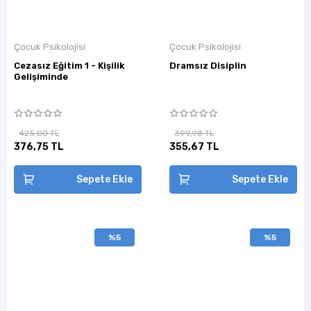
Çocuk Psikolojisi
Çocuk Psikolojisi
Cezasız Eğitim 1 - Kişilik
Dramsız Disiplin
Gelişiminde
425,00 TL
399,98 TL
376,75 TL
355,67 TL
Sepete Ekle
Sepete Ekle
%5
%5