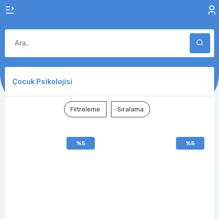
Çocuk Psikolojisi
Filtreleme
Sıralama
%5
%5