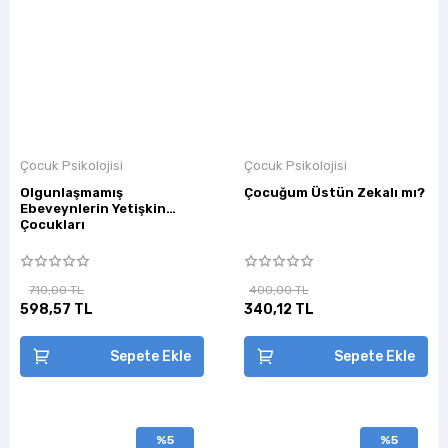
Çocuk Psikolojisi
Çocuk Psikolojisi
Olgunlaşmamış
Çocuğum Üstün Zekalı mı?
Ebeveynlerin Yetişkin
Çocukları
710,00 TL
400,00 TL
598,57 TL
340,12 TL
Sepete Ekle
Sepete Ekle
%5
%5