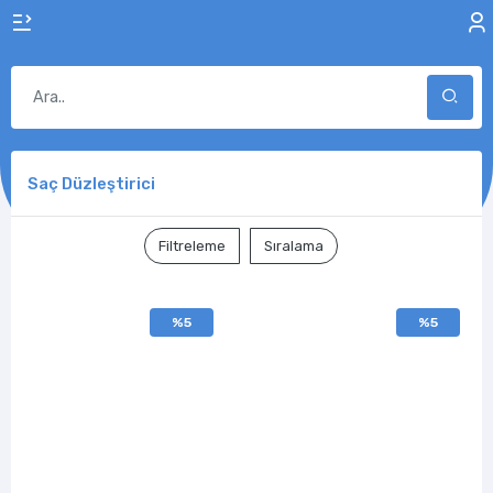
Saç Düzleştirici
Filtreleme
Sıralama
%5
%5