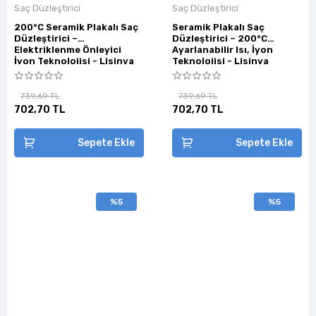
Saç Düzleştirici
Saç Düzleştirici
200°C Seramik Plakalı Saç
Seramik Plakalı Saç
Düzleştirici –
Düzleştirici – 200°C
Elektriklenme Önleyici
Ayarlanabilir Isı, İyon
İyon Teknolojisi - Lisinya
Teknolojisi - Lisinya
739,69 TL
739,69 TL
702,70 TL
702,70 TL
Sepete Ekle
Sepete Ekle
%5
%5