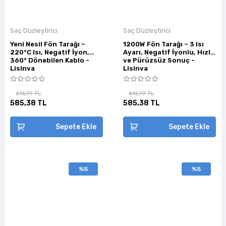
Saç Düzleştirici
Saç Düzleştirici
Yeni Nesil Fön Tarağı –
1200W Fön Tarağı – 3 Isı
220°C Isı, Negatif İyon,
Ayarı, Negatif İyonlu, Hızlı
360° Dönebilen Kablo -
ve Pürüzsüz Sonuç -
Lisinya
Lisinya
616,19 TL
616,19 TL
585,38 TL
585,38 TL
Sepete Ekle
Sepete Ekle
%5
%5