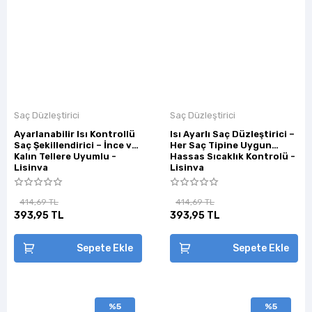
Saç Düzleştirici
Saç Düzleştirici
Ayarlanabilir Isı Kontrollü
Isı Ayarlı Saç Düzleştirici –
Saç Şekillendirici – İnce ve
Her Saç Tipine Uygun
Kalın Tellere Uyumlu -
Hassas Sıcaklık Kontrolü -
Lisinya
Lisinya
414,69 TL
414,69 TL
393,95 TL
393,95 TL
Sepete Ekle
Sepete Ekle
%5
%5