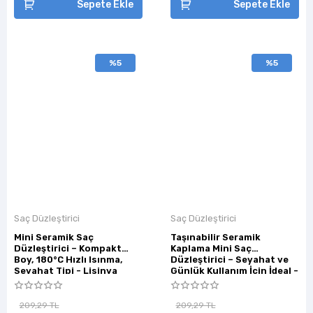
Sepete Ekle
Sepete Ekle
%5
%5
Saç Düzleştirici
Saç Düzleştirici
Mini Seramik Saç
Taşınabilir Seramik
Düzleştirici – Kompakt
Kaplama Mini Saç
Boy, 180°C Hızlı Isınma,
Düzleştirici – Seyahat ve
Seyahat Tipi - Lisinya
Günlük Kullanım İçin İdeal -
Lisinya
209,29 TL
209,29 TL