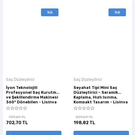
%5
%5
Saç Düzleştirici
Saç Düzleştirici
İyon Teknolojili
Seyahat Tipi Mini Saç
Profesyonel Saç Kurutma
Düzleştirici – Seramik
ve Şekillendirme Makinesi
Kaplama, Hızlı Isınma,
360° Dönebilen - Lisinya
Kompakt Tasarım - Lisinya
739,69 TL
209,29 TL
702,70 TL
198,82 TL