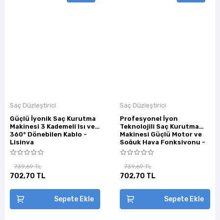
Saç Düzleştirici
Saç Düzleştirici
Güçlü İyonik Saç Kurutma
Profesyonel İyon
Makinesi 3 Kademeli Isı ve
Teknolojili Saç Kurutma
360° Dönebilen Kablo -
Makinesi Güçlü Motor ve
Lisinya
Soğuk Hava Fonksiyonu -
Lisinya
739,69 TL
739,69 TL
702,70 TL
702,70 TL
Sepete Ekle
Sepete Ekle