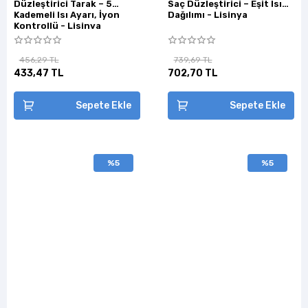
Düzleştirici Tarak – 5
Saç Düzleştirici – Eşit Isı
Kademeli Isı Ayarı, İyon
Dağılımı - Lisinya
Kontrollü - Lisinya
456,29 TL
739,69 TL
433,47 TL
702,70 TL
Sepete Ekle
Sepete Ekle
%5
%5