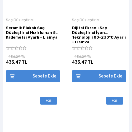
Saç Düzleştirici
Saç Düzleştirici
Seramik Plakalı Saç
Dijital Ekranlı Saç
Düzleştirici Hızlı Isınan 5
Düzleştirici İyon
Kademe Isı Ayarlı - Lisinya
Teknolojili 80-230°C Ayarlı
- Lisinya
456,29 TL
456,29 TL
433,47 TL
433,47 TL
Sepete Ekle
Sepete Ekle
%5
%5