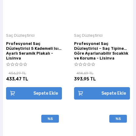
Saç Düzleştirici
Saç Düzleştirici
Profesyonel Saç
Profesyonel Saç
Düzleştirici 5 Kademeli Isı
Düzleştirici – Saç Tipine
Ayarlı Seramik Plakalı -
Göre Ayarlanabilir Sıcaklık
Lisinya
ve Koruma - Lisinya
456,29 TL
414,69 TL
433,47 TL
393,95 TL
Sepete Ekle
Sepete Ekle
%5
%5