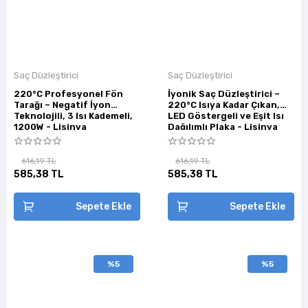
Saç Düzleştirici
Saç Düzleştirici
220°C Profesyonel Fön
İyonik Saç Düzleştirici –
Tarağı – Negatif İyon
220°C Isıya Kadar Çıkan,
Teknolojili, 3 Isı Kademeli,
LED Göstergeli ve Eşit Isı
1200W - Lisinya
Dağılımlı Plaka - Lisinya
616,19 TL
616,19 TL
585,38 TL
585,38 TL
Sepete Ekle
Sepete Ekle
%5
%5