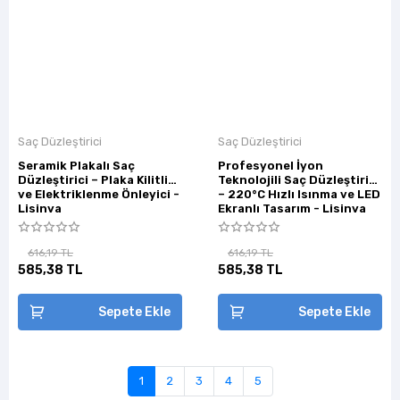
Saç Düzleştirici
Saç Düzleştirici
Seramik Plakalı Saç
Profesyonel İyon
Düzleştirici – Plaka Kilitli
Teknolojili Saç Düzleştirici
ve Elektriklenme Önleyici -
– 220°C Hızlı Isınma ve LED
Lisinya
Ekranlı Tasarım - Lisinya
616,19 TL
616,19 TL
585,38 TL
585,38 TL
Sepete Ekle
Sepete Ekle
1
2
3
4
5