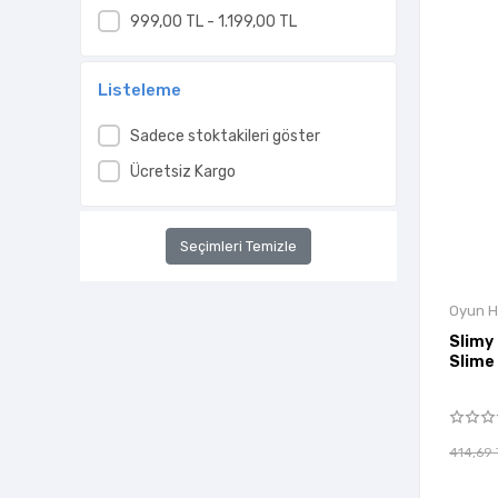
Evcilik Oyun Seti
Eğitici Oyuncaklar
999,00 TL - 1.199,00 TL
Peluş Oyuncak
Oyuncak
Plaj Oyuncak
Erkek Oyuncakları
Listeleme
Anahtarlık
Oyuncak
Sadece stoktakileri göster
Karakter Oyuncaklar
Kız Oyuncakları
Ücretsiz Kargo
Satranç
Çocuk Parkı Ekipmanları
Oyun & Oyun KonsollarI
Kumbaralar
Seçimleri Temizle
Oyuncak
Çocuk Oyunları
Oyun H
Dilek Balonları
Slimy 
Slime 
Yetişkin Hobi Oyun
Eğitici Oyuncaklar
Oyuncak
414,69 
Erkek Oyuncakları