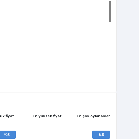
ük fiyat
En yüksek fiyat
En çok oylananlar
%5
%5