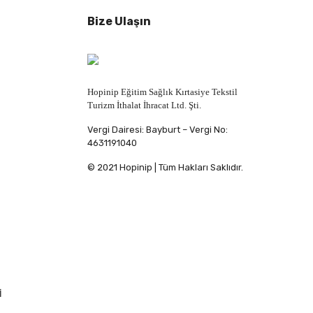
Bize Ulaşın
Hopinip Eğitim Sağlık Kırtasiye Tekstil
Turizm İthalat İhracat Ltd. Şti.
Vergi Dairesi: Bayburt – Vergi No:
4631191040
© 2021 Hopinip | Tüm Hakları Saklıdır.
İ