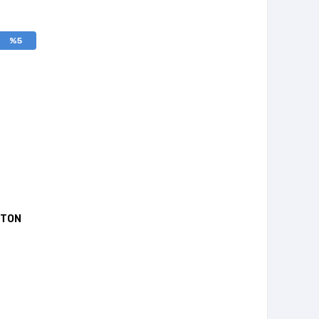
%5
TTON