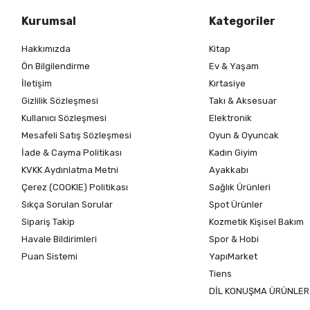
Kurumsal
Kategoriler
Hakkımızda
Kitap
Ön Bilgilendirme
Ev & Yaşam
İletişim
Kırtasiye
Gizlilik Sözleşmesi
Takı & Aksesuar
Kullanıcı Sözleşmesi
Elektronik
Mesafeli Satış Sözleşmesi
Oyun & Oyuncak
İade & Cayma Politikası
Kadın Giyim
KVKK Aydınlatma Metni
Ayakkabı
Çerez (COOKIE) Politikası
Sağlık Ürünleri
Sıkça Sorulan Sorular
Spot Ürünler
Sipariş Takip
Kozmetik Kişisel Bakım
Havale Bildirimleri
Spor & Hobi
Puan Sistemi
YapıMarket
Tiens
DİL KONUŞMA ÜRÜNLER