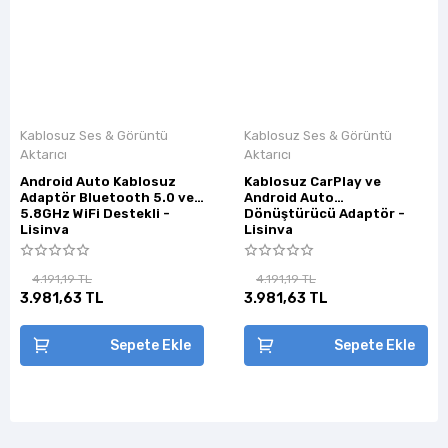
Kablosuz Ses & Görüntü
Kablosuz Ses & Görüntü
Aktarıcı
Aktarıcı
Android Auto Kablosuz
Kablosuz CarPlay ve
Adaptör Bluetooth 5.0 ve
Android Auto
5.8GHz WiFi Destekli -
Dönüştürücü Adaptör -
Lisinya
Lisinya
4.191,19 TL
4.191,19 TL
3.981,63 TL
3.981,63 TL
Sepete Ekle
Sepete Ekle