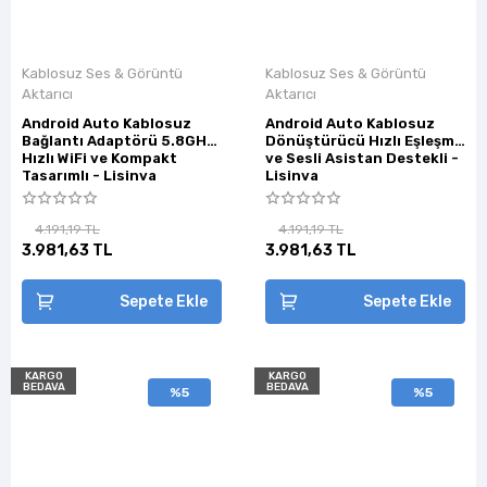
Kablosuz Ses & Görüntü
Kablosuz Ses & Görüntü
Aktarıcı
Aktarıcı
Android Auto Kablosuz
Android Auto Kablosuz
Bağlantı Adaptörü 5.8GHz
Dönüştürücü Hızlı Eşleşme
Hızlı WiFi ve Kompakt
ve Sesli Asistan Destekli -
Tasarımlı - Lisinya
Lisinya
4.191,19 TL
4.191,19 TL
3.981,63 TL
3.981,63 TL
Sepete Ekle
Sepete Ekle
KARGO
KARGO
BEDAVA
BEDAVA
%5
%5