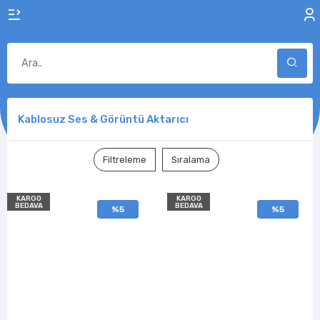
Kablosuz Ses & Görüntü Aktarıcı
Filtreleme
Sıralama
KARGO
KARGO
BEDAVA
BEDAVA
%5
%5