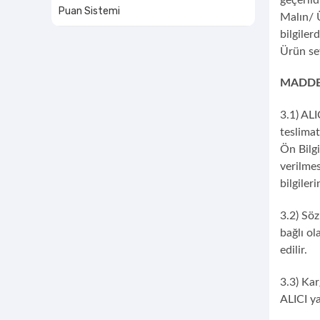
Puan Sistemi
Malın/ Ü
bilgiler
Ürün sev
MADDE
3.1) ALI
teslimat
Ön Bilg
verilmes
bilgiler
3.2) Söz
bağlı ol
edilir.
3.3) Kar
ALICI y