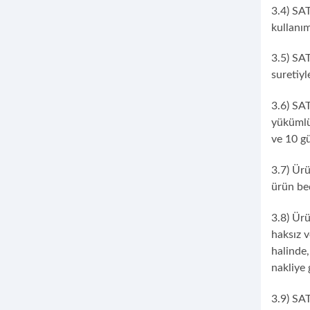
3.4) SAT
kullanım
3.5) SA
suretiyl
3.6) SA
yükümlü
ve 10 gü
3.7) Ürü
ürün bed
3.8) Ürü
haksız v
halinde,
nakliye g
3.9) SA