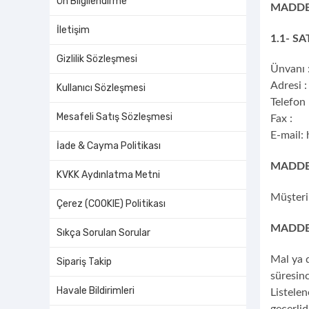
Ön Bilgilendirme
MADDE
İletişim
1.1- SA
Gizlilik Sözleşmesi
Ünvanı
Adresi 
Kullanıcı Sözleşmesi
Telefon
Mesafeli Satış Sözleşmesi
Fax :
E-mail:
İade & Cayma Politikası
MADDE 
KVKK Aydınlatma Metni
Müşteri 
Çerez (COOKIE) Politikası
MADDE 
Sıkça Sorulan Sorular
Mal ya 
Sipariş Takip
süresinc
Havale Bildirimleri
Listelen
geçerlid