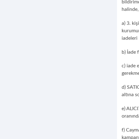
bildiri
halinde,
a) 3. ki
kurumun
iadeler
b) İade 
c) iade 
gerekme
d) SATIC
altına s
e) ALIC
oranınd
f) Caym
kampanya