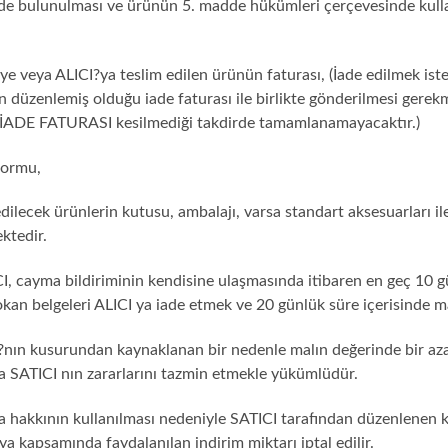
mde bulunulması ve ürünün 5. madde hükümleri çerçevesinde kullan
şiye veya ALICI?ya teslim edilen ürünün faturası, (İade edilmek is
 düzenlemiş olduğu iade faturası ile birlikte gönderilmesi gerek
i İADE FATURASI kesilmediği takdirde tamamlanamayacaktır.)
formu,
edilecek ürünlerin kutusu, ambalajı, varsa standart aksesuarları ile
ktedir.
I, cayma bildiriminin kendisine ulaşmasında itibaren en geç 10 gü
okan belgeleri ALICI ya iade etmek ve 20 günlük süre içerisinde 
I?nın kusurundan kaynaklanan bir nedenle malın değerinde bir aza
a SATICI nın zararlarını tazmin etmekle yükümlüdür.
a hakkının kullanılması nedeniyle SATICI tarafından düzenlenen k
 kapsamında faydalanılan indirim miktarı iptal edilir.