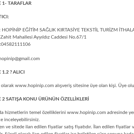
 1- TARAFLAR
TICI:
 : HOPİNİP EĞİTİM SAĞLIK KIRTASİYE TEKSTİL TURİZM İTHAL
: Zahit Mahallesi Ayyıldız Caddesi No.67/1
 :04582111106
hopinip@gmail.com
1.2 ? ALICI
olarak www.hopinip.com alışveriş sitesine üye olan kişi. Üye olurke
2 SATIŞA KONU ÜRÜNÜN ÖZELLİKLERİ
da hizmetlerin temel özelliklerini www.hopinip.com adresinde ye
e inceleyebilirsiniz.
en ve sitede ilan edilen fiyatlar satış fiyatıdır. İlan edilen fiyatl
ir. Süreli olarak ilan edilen fiyatlar ise belirtilen süre sonuna kada