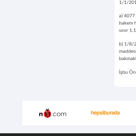
1/1/201
a) 4077 
hakem he
sınır 1.
b) 1/8/
maddesi
bakmakla
İşbu Ön 