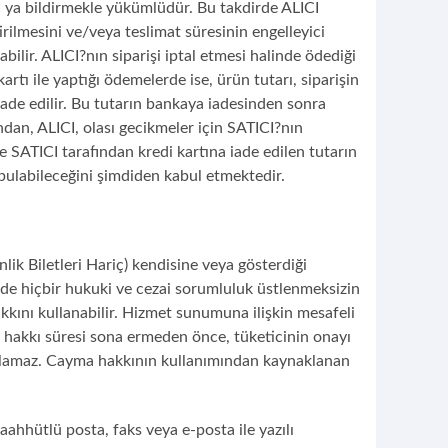
 ya bildirmekle yükümlüdür. Bu takdirde ALICI
irilmesini ve/veya teslimat süresinin engelleyici
lir. ALICI?nın siparişi iptal etmesi halinde ödediği
rtı ile yaptığı ödemelerde ise, ürün tutarı, siparişin
iade edilir. Bu tutarın bankaya iadesinden sonra
dan, ALICI, olası gecikmeler için SATICI?nın
ATICI tarafından kredi kartına iade edilen tutarın
 bulabileceğini şimdiden kabul etmektedir.
lik Biletleri Hariç) kendisine veya gösterdiği
inde hiçbir hukuki ve cezai sorumluluk üstlenmeksizin
kını kullanabilir. Hizmet sunumuna ilişkin mesafeli
a hakkı süresi sona ermeden önce, tüketicinin onayı
nılamaz. Cayma hakkının kullanımından kaynaklanan
aahhütlü posta, faks veya e-posta ile yazılı