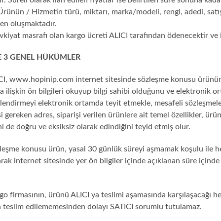
rünün / Hizmetin türü, miktarı, marka/modeli, rengi, adedi, satış
den oluşmaktadır.
kiyat masrafı olan kargo ücreti ALICI tarafından ödenecektir ve 
 3 GENEL HÜKÜMLER
CI, www.hopinip.com internet sitesinde sözleşme konusu ürünün tem
a ilişkin ön bilgileri okuyup bilgi sahibi olduğunu ve elektronik o
ilendirmeyi elektronik ortamda teyit etmekle, mesafeli sözleşmel
i gereken adres, siparişi verilen ürünlere ait temel özellikler, ürün
ini de doğru ve eksiksiz olarak edindiğini teyid etmiş olur.
leşme konusu ürün, yasal 30 günlük süreyi aşmamak koşulu ile her
arak internet sitesinde yer ön bilgiler içinde açıklanan süre içind
go firmasının, ürünü ALICI ya teslimi aşamasında karşılaşacağı he
a teslim edilememesinden dolayı SATICI sorumlu tutulamaz.