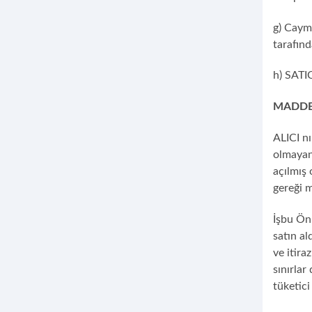
g) Cayma
tarafınd
h) SATIC
MADDE
ALICI nı
olmayan
açılmış 
gereği 
İşbu Ön
satın al
ve itira
sınırlar
tüketici