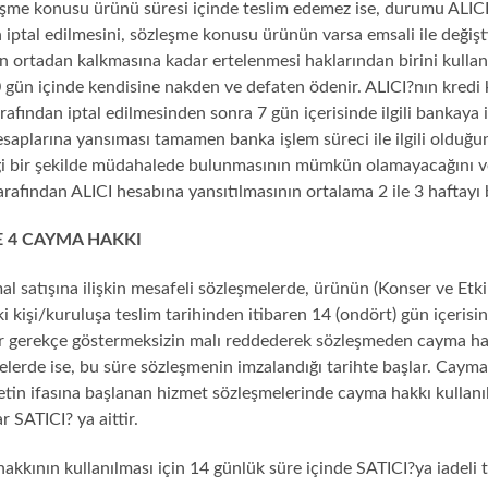
leşme konusu ürünü süresi içinde teslim edemez ise, durumu ALICI
n iptal edilmesini, sözleşme konusu ürünün varsa emsali ile değişt
ortadan kalkmasına kadar ertelenmesi haklarından birini kullanabi
 gün içinde kendisine nakden ve defaten ödenir. ALICI?nın kredi ka
rafından iptal edilmesinden sonra 7 gün içerisinde ilgili bankaya 
saplarına yansıması tamamen banka işlem süreci ile ilgili olduğun
i bir şekilde müdahalede bulunmasının mümkün olamayacağını ve S
rafından ALICI hesabına yansıtılmasının ortalama 2 ile 3 haftayı
 4 CAYMA HAKKI
al satışına ilişkin mesafeli sözleşmelerde, ürünün (Konser ve Etkin
i kişi/kuruluşa teslim tarihinden itibaren 14 (ondört) gün içeris
ir gerekçe göstermeksizin malı reddederek sözleşmeden cayma hak
elerde ise, bu süre sözleşmenin imzalandığı tarihte başlar. Caym
metin ifasına başlanan hizmet sözleşmelerinde cayma hakkı kulla
r SATICI? ya aittir.
kkının kullanılması için 14 günlük süre içinde SATICI?ya iadeli t