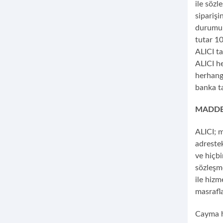
ile söz
siparişi
durumun 
tutar 10
ALICI ta
ALICI he
herhang
banka ta
MADDE
ALICI; m
adrestek
ve hiçb
sözleşm
ile hiz
masrafla
Cayma ha