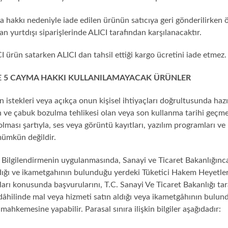
 hakkı nedeniyle iade edilen ürünün satıcıya geri gönderilirken 
an yurtdışı siparişlerinde ALICI tarafından karşılanacaktır.
I ürün satarken ALICI dan tahsil ettiği kargo ücretini iade etmez.
 5 CAYMA HAKKI KULLANILAMAYACAK ÜRÜNLER
n istekleri veya açıkça onun kişisel ihtiyaçları doğrultusunda hazır
 ve çabuk bozulma tehlikesi olan veya son kullanma tarihi geçme 
olması şartıyla, ses veya görüntü kayıtları, yazılım programları ve
mümkün değildir.
 Bilgilendirmenin uygulanmasında, Sanayi ve Ticaret Bakanlığınca
dığı ve ikametgahının bulunduğu yerdeki Tüketici Hakem Heyetleri 
zları konusunda başvurularını, T.C. Sanayi Ve Ticaret Bakanlığı tar
 dâhilinde mal veya hizmeti satın aldığı veya ikametgâhının bulu
 mahkemesine yapabilir. Parasal sınıra ilişkin bilgiler aşağıdadır: