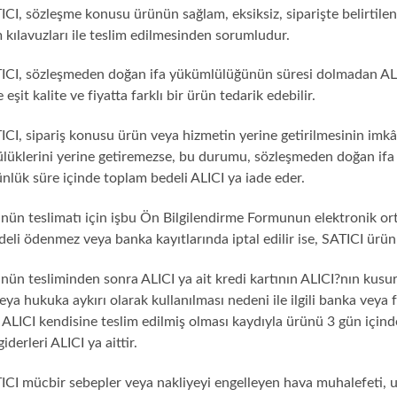
ICI, sözleşme konusu ürünün sağlam, eksiksiz, siparişte belirtilen
 kılavuzları ile teslim edilmesinden sorumludur.
TICI, sözleşmeden doğan ifa yükümlülüğünün süresi dolmadan ALIC
e eşit kalite ve fiyatta farklı bir ürün tedarik edebilir.
TICI, sipariş konusu ürün veya hizmetin yerine getirilmesinin im
lüklerini yerine getiremezse, bu durumu, sözleşmeden doğan ifa 
nlük süre içinde toplam bedeli ALICI ya iade eder.
nün teslimatı için işbu Ön Bilgilendirme Formunun elektronik ort
eli ödenmez veya banka kayıtlarında iptal edilir ise, SATICI ürü
nün tesliminden sonra ALICI ya ait kredi kartının ALICI?nın kusu
eya hukuka aykırı olarak kullanılması nedeni ile ilgili banka ve
 ALICI kendisine teslim edilmiş olması kaydıyla ürünü 3 gün için
iderleri ALICI ya aittir.
TICI mücbir sebepler veya nakliyeyi engelleyen hava muhalefeti, 