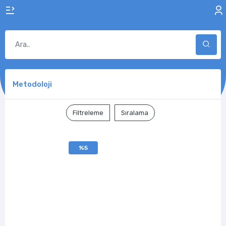
Metodoloji
Filtreleme
Sıralama
%5