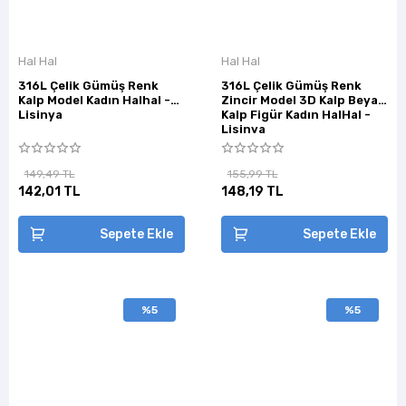
Hal Hal
Hal Hal
316L Çelik Gümüş Renk
316L Çelik Gümüş Renk
Kalp Model Kadın Halhal -
Zincir Model 3D Kalp Beyaz
Lisinya
Kalp Figür Kadın HalHal -
Lisinya
149,49 TL
155,99 TL
142,01 TL
148,19 TL
Sepete Ekle
Sepete Ekle
%5
%5