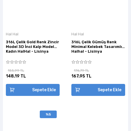
Hal Hal
Hal Hal
316L Çelik Gold Renk Zincir
316L Çelik Gümüş Renk
Model 3D İnci Kalp Model
Minimal Kelebek Tasarımlı
Kadın HalHal - Lisinya
Halhal - Lisinya
155,99 TL
176,79 TL
148,19 TL
167,95 TL
Sepete Ekle
Sepete Ekle
%5