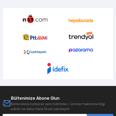
Bültenimize Abone Olun
Bültenimize katılarak yeni indirimler / ürünler hakkında bilgi
edinin ve daha fazla fırsat yakalayın!