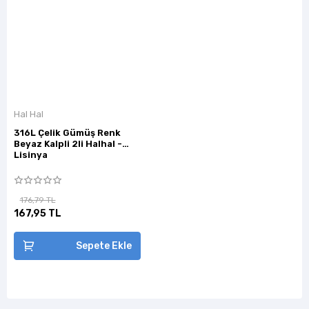
Hal Hal
316L Çelik Gümüş Renk
Beyaz Kalpli 2li Halhal -
Lisinya
176,79 TL
167,95 TL
Sepete Ekle