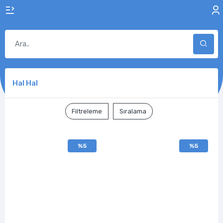
Hal Hal
Filtreleme
Sıralama
%5
%5