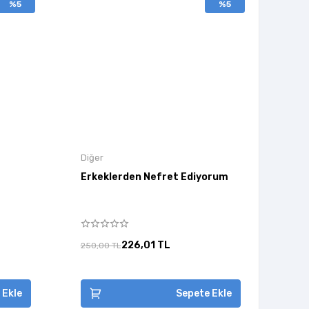
%5
%5
Diğer
Erkeklerden Nefret Ediyorum
226,01 TL
250,00 TL
 Ekle
Sepete Ekle