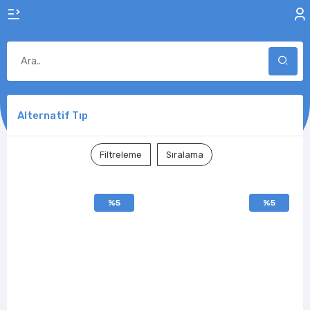
Alternatif Tıp
Filtreleme
Sıralama
%5
%5