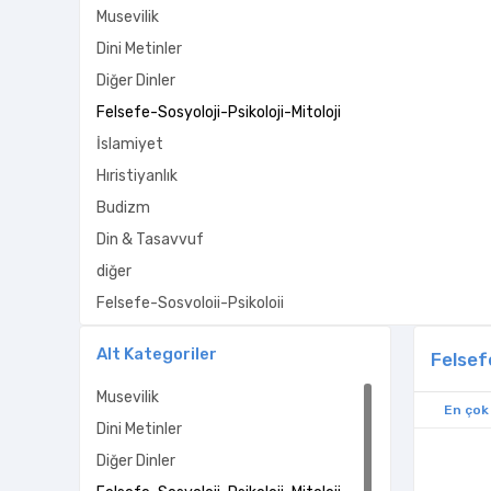
Musevilik
Dini Metinler
Diğer Dinler
Felsefe-Sosyoloji-Psikoloji-Mitoloji
İslamiyet
Hıristiyanlık
Budizm
Din & Tasavvuf
diğer
Felsefe-Sosyoloji-Psikoloji
tarih
Alt Kategoriler
Felsefe
islam
Musevilik
Kavram-Kurum
En çok
Dini Metinler
Diğer Dinler