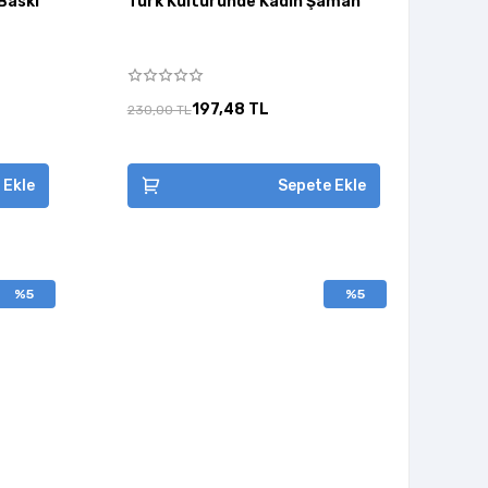
Baskı
Türk Kültüründe Kadın Şaman
197,48 TL
230,00 TL
 Ekle
Sepete Ekle
%5
%5