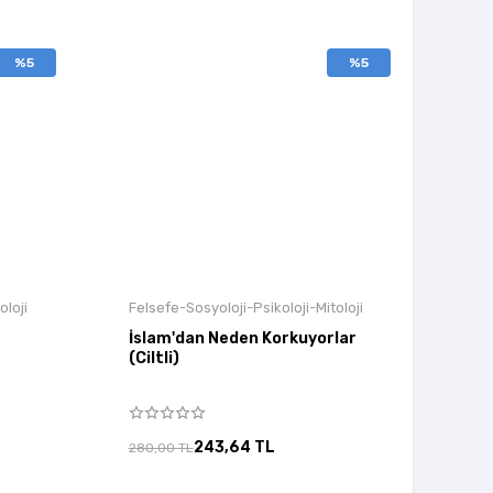
%5
%5
oloji
Felsefe-Sosyoloji-Psikoloji-Mitoloji
İslam'dan Neden Korkuyorlar
(Ciltli)
243,64 TL
280,00 TL