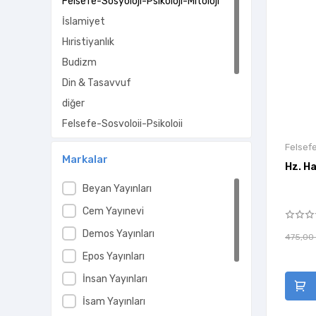
Felsefe-Sosyoloji-Psikoloji-Mitoloji
İslamiyet
Hıristiyanlık
Budizm
Din & Tasavvuf
diğer
Felsefe-Sosyoloji-Psikoloji
tarih
Felsefe
Markalar
islam
Hz. Ha
Kavram-Kurum
Beyan Yayınları
Cem Yayınevi
Demos Yayınları
475,00
Epos Yayınları
İnsan Yayınları
İsam Yayınları