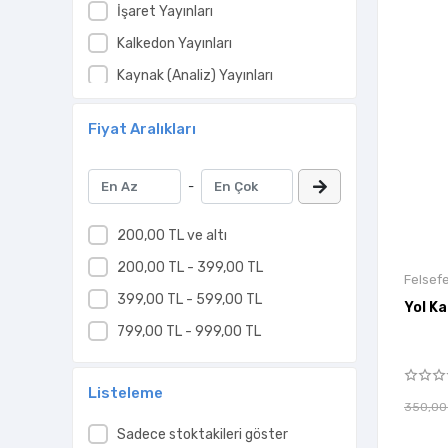
İşaret Yayınları
Kalkedon Yayınları
Kaynak (Analiz) Yayınları
Ketebe Yayınları
Fiyat Aralıkları
Marifet Yayınları
Ötüken Neşriyat
-
Pinhan Yayıncılık
Sınır Ötesi Yayınları
200,00 TL ve altı
Sufi Kitap
200,00 TL - 399,00 TL
Felsefe
Takdim Yayınları
399,00 TL - 599,00 TL
Yol Ka
Timaş İnanç
799,00 TL - 999,00 TL
Timaş Yayınları
Listeleme
Yayın Dünyamız Yayınları
350,00
Yurt Kitap Yayın
Sadece stoktakileri göster