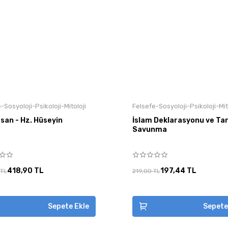
-Sosyoloji-Psikoloji-Mitoloji
Felsefe-Sosyoloji-Psikoloji-Mit
san - Hz. Hüseyin
İslam Deklarasyonu ve Tar
Savunma
418,90 TL
197,44 TL
 TL
219,00 TL
Sepete Ekle
Sepete