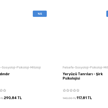
%5
-Sosyoloji-Psikoloji-Mitoloji
Felsefe-Sosyoloji-Psikoloji-Mit
dındır
Yeryüzü Tanrıları - Şirk
Psikolojisi
290,84 TL
117,81 TL
 TL
140,00 TL