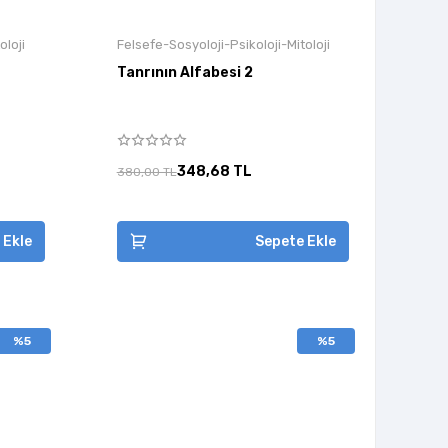
oloji
Felsefe-Sosyoloji-Psikoloji-Mitoloji
Tanrının Alfabesi 2
348,68 TL
380,00 TL
 Ekle
Sepete Ekle
%5
%5