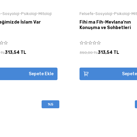
-Sosyoloji-Psikoloji-Mitoloji
Felsefe-Sosyoloji-Psikoloji-Mit
eğimizde İslam Var
Fihi ma Fih-Mevlana'nın
Konuşma ve Sohbetleri
313,54 TL
313,54 TL
 TL
350,00 TL
Sepete Ekle
Sepete
%5