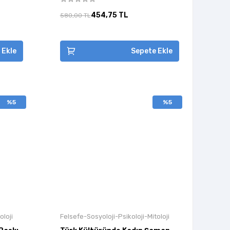
454,75 TL
580,00 TL
 Ekle
Sepete Ekle
%5
%5
oloji
Felsefe-Sosyoloji-Psikoloji-Mitoloji