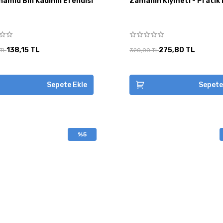
hamid Bin Kadının Efendisi
Zamanın Kıymeti - Pratik 
138,15 TL
275,80 TL
 TL
320,00 TL
Sepete Ekle
Sepete
%5