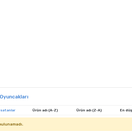
Oyuncakları
 satanlar
Ürün adı (A-Z)
Ürün adı (Z-A)
En düş
bulunamadı.