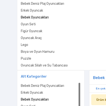
Bebek Deniz Plaj Oyuncakları
Erkek Oyuncak
Bebek Oyuncakları
Oyun Seti
Figür Oyuncak
Oyuncak Araç
Lego
Boya ve Oyun Hamuru
Puzzle
Oyuncak Silah ve Su Tabancası
Eğitici Oyuncaklar
Alt Kategoriler
Bebek 
Grup Oyunları
Bebek Deniz Plaj Oyuncakları
Kız Oyuncakları
En çok
Erkek Oyuncak
Bebek Oyuncakları
Ürün 