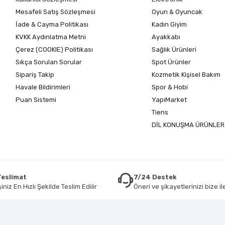
Mesafeli Satış Sözleşmesi
Oyun & Oyuncak
İade & Cayma Politikası
Kadın Giyim
KVKK Aydınlatma Metni
Ayakkabı
Çerez (COOKIE) Politikası
Sağlık Ürünleri
Sıkça Sorulan Sorular
Spot Ürünler
Sipariş Takip
Kozmetik Kişisel Bakım
Havale Bildirimleri
Spor & Hobi
Puan Sistemi
YapıMarket
Tiens
DİL KONUŞMA ÜRÜNLER
 Teslimat
7/24 Destek
iniz En Hızlı Şekilde Teslim Edilir
Öneri ve şikayetlerinizi bize ile