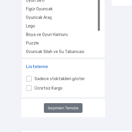
Oyun Seti
Figür Oyuncak
Oyuncak Araç
Lego
Boya ve Oyun Hamuru
Puzzle
Oyuncak Silah ve Su Tabancası
Eğitici Oyuncaklar
Listeleme
Grup Oyunları
Kız Oyuncakları
Sadece stoktakileri göster
Ücretsiz Kargo
Seçimleri Temizle