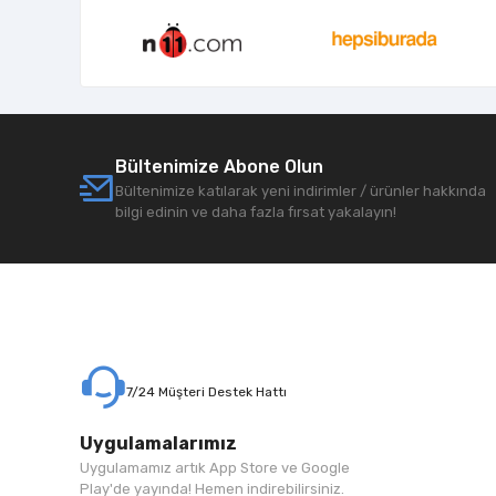
Bültenimize Abone Olun
Bültenimize katılarak yeni indirimler / ürünler hakkında
bilgi edinin ve daha fazla fırsat yakalayın!
7/24 Müşteri Destek Hattı
Uygulamalarımız
Uygulamamız artık App Store ve Google
Play'de yayında! Hemen indirebilirsiniz.