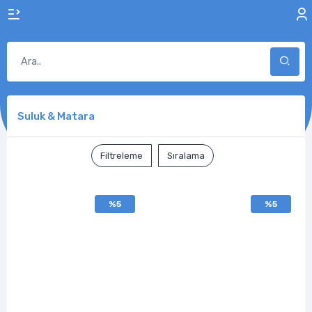
Suluk & Matara
Filtreleme
Sıralama
%5
%5