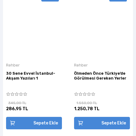
Rehber
Rehber
30 Sene Evvel İstanbul-
Ölmeden Önce Türkiye’de
Akşam Yazıları 1
Görülmesi Gereken Yerler
345,00 TL
1.550,00 TL
286,95 TL
1.250,78 TL
Sepete Ekle
Sepete Ekle