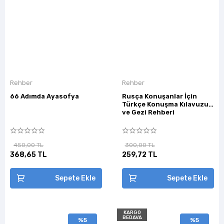
Rehber
Rehber
66 Adımda Ayasofya
Rusça Konuşanlar İçin
Türkçe Konuşma Kılavuzu
ve Gezi Rehberi
450,00 TL
300,00 TL
368,65 TL
259,72 TL
Sepete Ekle
Sepete Ekle
KARGO
BEDAVA
%5
%5