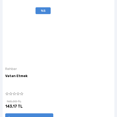
%5
Rehber
Vatan Etmek
165,00 TL
143,17 TL