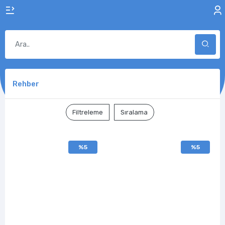
Rehber
Filtreleme
Sıralama
%5
%5