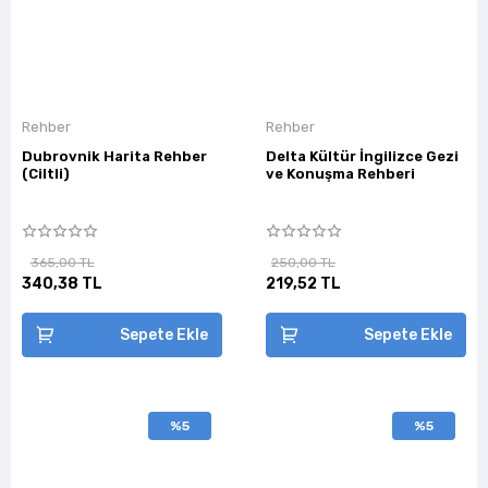
Rehber
Rehber
Dubrovnik Harita Rehber
Delta Kültür İngilizce Gezi
(Ciltli)
ve Konuşma Rehberi
365,00 TL
250,00 TL
340,38 TL
219,52 TL
Sepete Ekle
Sepete Ekle
%5
%5