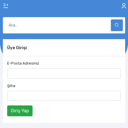
Üye Girişi
E-Posta Adresiniz
Şifre
Giriş Yap