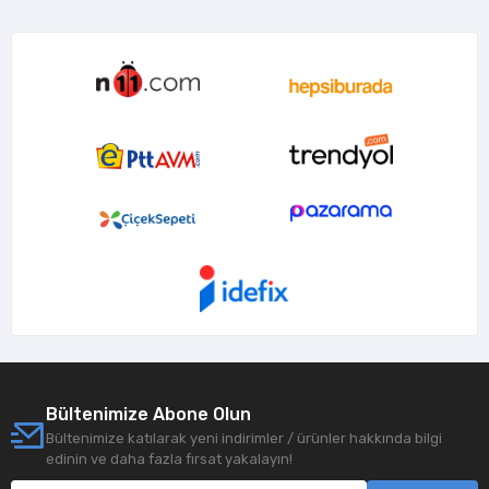
Bültenimize Abone Olun
Bültenimize katılarak yeni indirimler / ürünler hakkında bilgi
edinin ve daha fazla fırsat yakalayın!