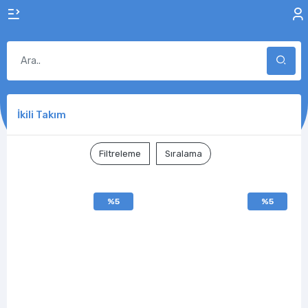
İkili Takım
Filtreleme
Sıralama
%5
%5