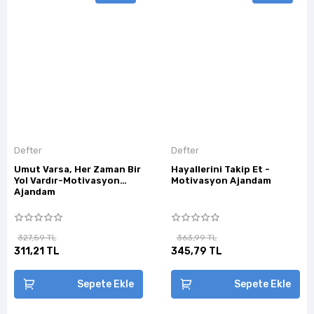
Defter
Defter
Umut Varsa, Her Zaman Bir
Hayallerini Takip Et -
Yol Vardır-Motivasyon
Motivasyon Ajandam
Ajandam
327,59 TL
363,99 TL
311,21 TL
345,79 TL
Sepete Ekle
Sepete Ekle