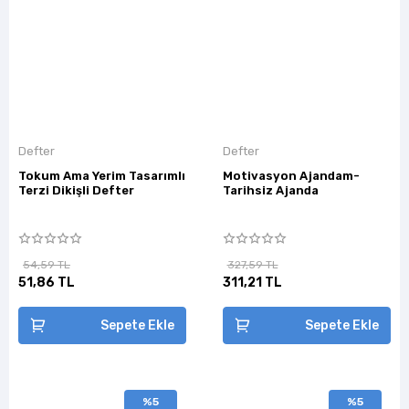
Defter
Defter
Tokum Ama Yerim Tasarımlı
Motivasyon Ajandam-
Terzi Dikişli Defter
Tarihsiz Ajanda
54,59 TL
327,59 TL
51,86 TL
311,21 TL
Sepete Ekle
Sepete Ekle
%5
%5