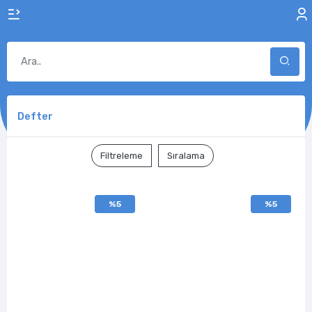
Defter
Filtreleme
Sıralama
%5
%5