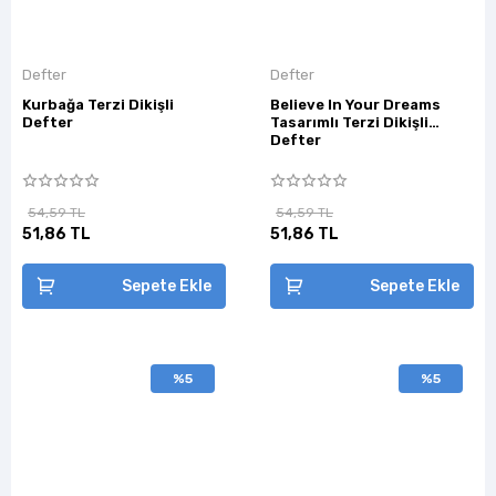
Defter
Defter
Kurbağa Terzi Dikişli
Believe In Your Dreams
Defter
Tasarımlı Terzi Dikişli
Defter
54,59 TL
54,59 TL
51,86 TL
51,86 TL
Sepete Ekle
Sepete Ekle
%5
%5