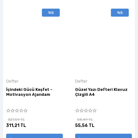
%5
%5
Defter
Defter
İçindeki Gücü Keşfet -
Güzel Yazı Defteri Klavuz
Motivasyon Ajandam
Çizgili A4
327,59 TL
58,49 TL
311,21 TL
55,56 TL