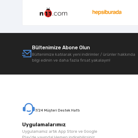
Bültenimize Abone Olun
Bültenimize katılarak yeni indirimler / ürünler hakkında
bilgi edinin ve daha fazla fırsat yakalayın!
7/24 Müşteri Destek Hattı
Uygulamalarımız
Uygulamamız artık App Store ve Google
Play'de yayında! Hemen indirebilirsiniz.