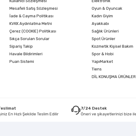
Kullanıcı Sözleşmesi
Elektronik
Mesafeli Satış Sözleşmesi
Oyun & Oyuncak
İade & Cayma Politikası
Kadın Giyim
KVKK Aydınlatma Metni
Ayakkabı
Çerez (COOKIE) Politikası
Sağlık Ürünleri
Sıkça Sorulan Sorular
Spot Ürünler
Sipariş Takip
Kozmetik Kişisel Bakım
Havale Bildirimleri
Spor & Hobi
Puan Sistemi
YapıMarket
Tiens
DİL KONUŞMA ÜRÜNLER
 Teslimat
7/24 Destek
iniz En Hızlı Şekilde Teslim Edilir
Öneri ve şikayetlerinizi bize ile