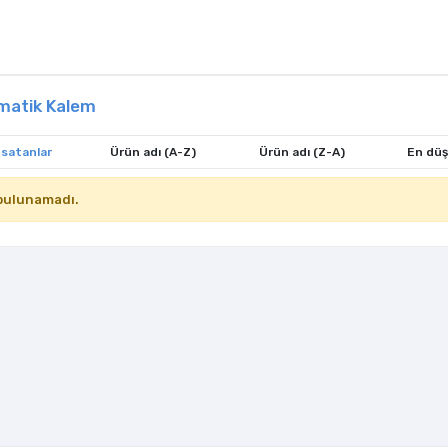
matik Kalem
 satanlar
Ürün adı (A-Z)
Ürün adı (Z-A)
En düş
bulunamadı.