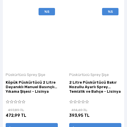
%5
%5
Püskürtücü Sprey Şişe
Püskürtücü Sprey Şişe
Köpük Püskürtücü 2 Litre
2 Litre Püskürtücü Bakır
Dayanıklı Manuel Basınçlı
Nozullu Ayarlı Sprey
Yıkama Şişesi - Lisinya
Temizlik ve Bahçe - Lisinya
497,89 TL
414,69 TL
472,99 TL
393,95 TL