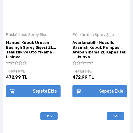
Püskürtücü Sprey Şişe
Püskürtücü Sprey Şişe
Manuel Köpük Üreten
Ayarlanabilir Nozullu
Basınçlı Sprey Şişesi 2L
Basınçlı Köpük Pompası
Temizlik ve Oto Yıkama -
Araba Yıkama 2L Kapasiteli
Lisinya
- Lisinya
497,89 TL
497,89 TL
472,99 TL
472,99 TL
Sepete Ekle
Sepete Ekle
%5
%5