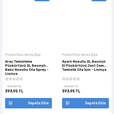
Püskürtücü Sprey Şişe
Püskürtücü Sprey Şişe
Araç Temizleme
Ayarlı Nozullu 2L Basınçlı
Püskürtücü 2L Basınçlı
El Püskürtücü Jant Cam
Bakır Nozullu Cila Sprey -
Temizlik Cila İçin - Lisinya
Lisinya
414,69 TL
414,69 TL
393,95 TL
393,95 TL
Sepete Ekle
Sepete Ekle