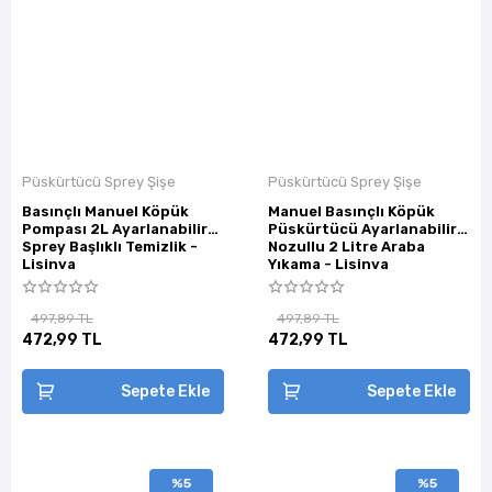
Püskürtücü Sprey Şişe
Püskürtücü Sprey Şişe
Basınçlı Manuel Köpük
Manuel Basınçlı Köpük
Pompası 2L Ayarlanabilir
Püskürtücü Ayarlanabilir
Sprey Başlıklı Temizlik -
Nozullu 2 Litre Araba
Lisinya
Yıkama - Lisinya
497,89 TL
497,89 TL
472,99 TL
472,99 TL
Sepete Ekle
Sepete Ekle
%5
%5