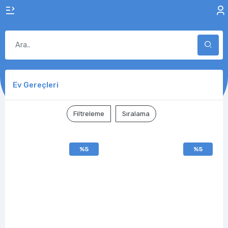
Ev Gereçleri
Filtreleme
Sıralama
%5
%5