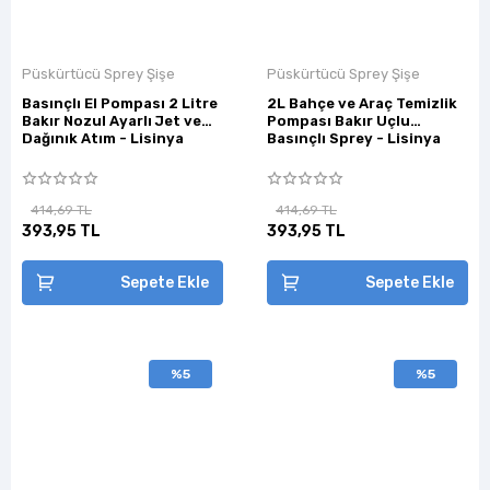
Püskürtücü Sprey Şişe
Püskürtücü Sprey Şişe
Basınçlı El Pompası 2 Litre
2L Bahçe ve Araç Temizlik
Bakır Nozul Ayarlı Jet ve
Pompası Bakır Uçlu
Dağınık Atım - Lisinya
Basınçlı Sprey - Lisinya
414,69 TL
414,69 TL
393,95 TL
393,95 TL
Sepete Ekle
Sepete Ekle
%5
%5