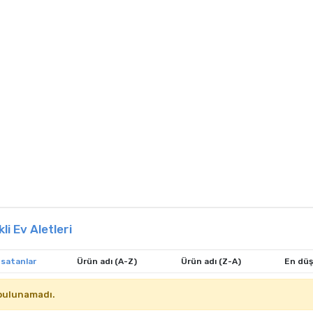
kli Ev Aletleri
 satanlar
Ürün adı (A-Z)
Ürün adı (Z-A)
En düş
bulunamadı.