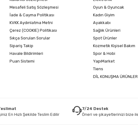
Mesafeli Satış Sözleşmesi
Oyun & Oyuncak
İade & Cayma Politikası
Kadın Giyim
KVKK Aydınlatma Metni
Ayakkabı
Çerez (COOKIE) Politikası
Sağlık Ürünleri
Sıkça Sorulan Sorular
Spot Ürünler
Sipariş Takip
Kozmetik Kişisel Bakım
Havale Bildirimleri
Spor & Hobi
Puan Sistemi
YapıMarket
Tiens
DİL KONUŞMA ÜRÜNLER
 Teslimat
7/24 Destek
iniz En Hızlı Şekilde Teslim Edilir
Öneri ve şikayetlerinizi bize ile