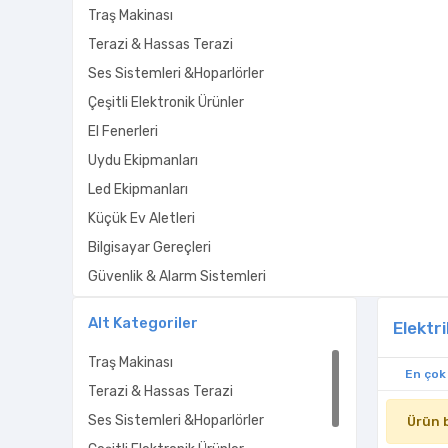
Traş Makinası
Terazi & Hassas Terazi
Ses Sistemleri &Hoparlörler
Çeşitli Elektronik Ürünler
El Fenerleri
Uydu Ekipmanları
Led Ekipmanları
Küçük Ev Aletleri
Bilgisayar Gereçleri
Güvenlik & Alarm Sistemleri
Elektronik Malzemeler Diğer
Alt Kategoriler
Elektri
Elektronik Aksesuar
Traş Makinası
Müzikçalar
En çok
Terazi & Hassas Terazi
Bilgisayar Tablet
Ses Sistemleri &Hoparlörler
Kişisel Bakım Aletleri
Ürün 