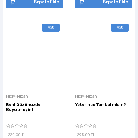
Sepete Ekle
Sepete Ekle
%5
%5
Hiciv-Mizah
Hiciv-Mizah
Beni Gözünüzde
Yeterince Tembel misin?
Büyütmeyin!
220,00 TL
295,00 TL