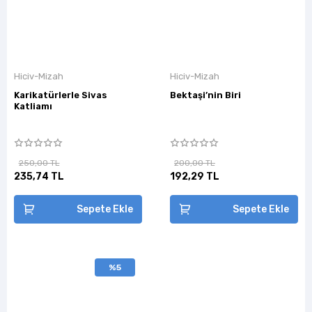
Hiciv-Mizah
Hiciv-Mizah
Karikatürlerle Sivas
Bektaşi’nin Biri
Katliamı
250,00 TL
200,00 TL
235,74 TL
192,29 TL
Sepete Ekle
Sepete Ekle
%5