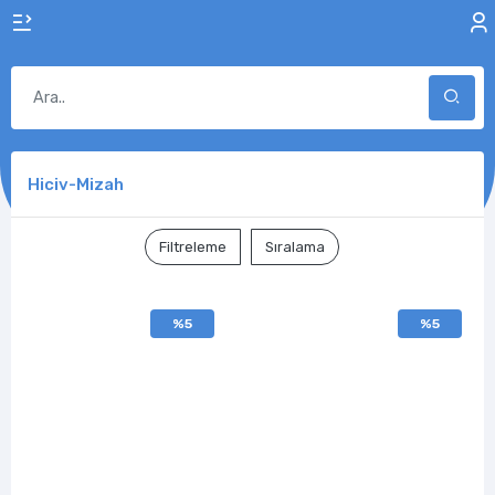
Hiciv-Mizah
Filtreleme
Sıralama
%5
%5