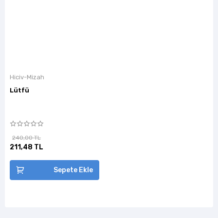
Hiciv-Mizah
Lütfü
240,00 TL
211,48 TL
Sepete Ekle