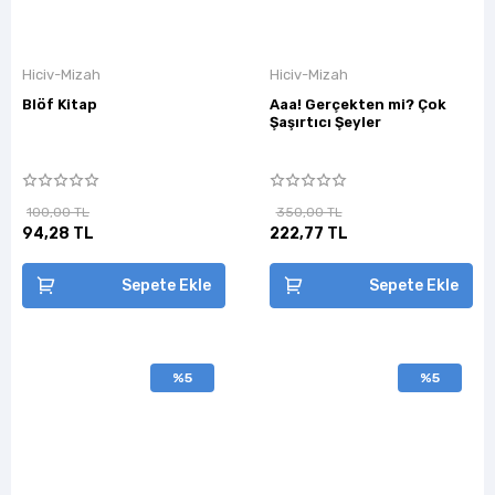
Hiciv-Mizah
Hiciv-Mizah
Blöf Kitap
Aaa! Gerçekten mi? Çok
Şaşırtıcı Şeyler
100,00 TL
350,00 TL
94,28 TL
222,77 TL
Sepete Ekle
Sepete Ekle
%5
%5