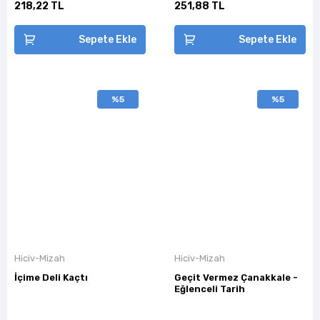
218,22 TL
251,88 TL
Sepete Ekle
Sepete Ekle
%5
%5
Hiciv-Mizah
Hiciv-Mizah
İçime Deli Kaçtı
Geçit Vermez Çanakkale -
Eğlenceli Tarih