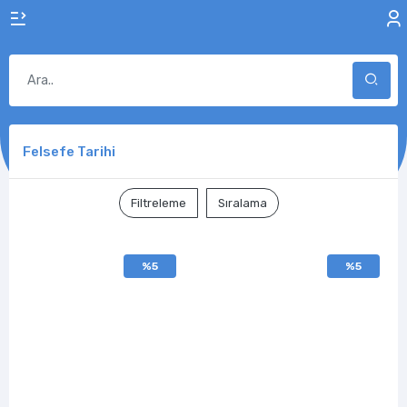
Felsefe Tarihi
Filtreleme
Sıralama
%5
%5