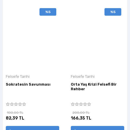
%5
%5
Felsefe Tarihi
Felsefe Tarihi
Sokratesin Savunması
Orta Yaş Krizi Felsefi Bir
Rehber
100,00 TL
200,00 TL
82,39 TL
166,35 TL