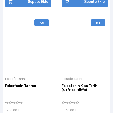
Sepete Ekle
Sepete Ekle
%5
%5
Felsefe Tarihi
Felsefe Tarihi
Felsefenin Tanrısı
Felsefenin Kısa Tarihi
(Otfried Höffe)
250,00 TL
560,00 TL