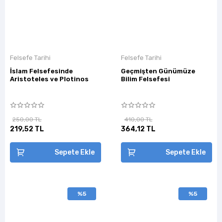
Felsefe Tarihi
Felsefe Tarihi
İslam Felsefesinde
Geçmişten Günümüze
Aristoteles ve Plotinos
Bilim Felsefesi
250,00 TL
410,00 TL
219,52 TL
364,12 TL
Sepete Ekle
Sepete Ekle
%5
%5