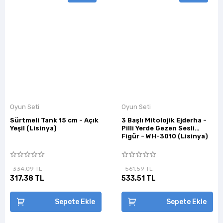
Oyun Seti
Oyun Seti
Sürtmeli Tank 15 cm - Açık
3 Başlı Mitolojik Ejderha -
Yeşil (Lisinya)
Pilli Yerde Gezen Sesli
Figür - WH-3010 (Lisinya)
334,09 TL
561,59 TL
317,38 TL
533,51 TL
Sepete Ekle
Sepete Ekle