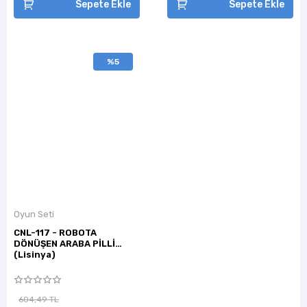
Sepete Ekle
Sepete Ekle
%5
Oyun Seti
CNL-117 - ROBOTA
DÖNÜŞEN ARABA PİLLİ
(Lisinya)
604,49 TL