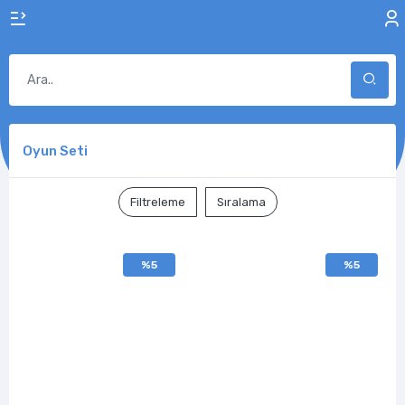
Oyun Seti
Filtreleme
Sıralama
%5
%5