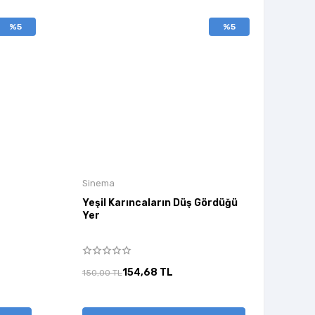
%5
%5
Sinema
Yeşil Karıncaların Düş Gördüğü
Yer
154,68 TL
150,00 TL