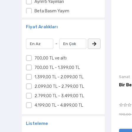
Ayrıntı Yayınları
Beta Basım Yayım
Bilge Kültür Sanat
Fiyat Aralıkları
Can Sanat Yayınları
Cem Yayınevi
-
Daimon Yayınları
Desen Yayınları
700,00 TL ve altı
Destek Yayınları
700,00 TL - 1.399,00 TL
Divan Kitap
1.399,00 TL - 2.099,00 TL
Sanat
Bir Be
Domingo Yayınevi
2.099,00 TL - 2.799,00 TL
Epsilon Yayınları
2.799,00 TL - 3.499,00 TL
Everest Yayınları
4.199,00 TL - 4.899,00 TL
Fol Kitap
190,00
Listeleme
Habitus Kitap