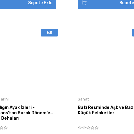
Sepete Ekle
Sepete
%5
arihi
Sanat
ığın Ayak İzleri -
Batı Resminde Aşk ve Baz
ans'tan Barok Dönem'e
Küçük Felaketler
 Dehaları