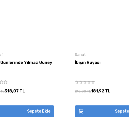
af
Sanat
ı Günlerinde Yılmaz Güney
İbişin Rüyası
318,07 TL
181,92 TL
 TL
210,00 TL
Sepete Ekle
Sepete