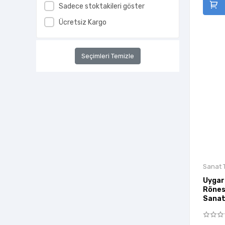
Hep Kitap
Sadece stoktakileri göster
Heyamola Yayınları
Ücretsiz Kargo
Hiperlink Yayınları
İBB Kültür A.Ş.
Seçimleri Temizle
İdeal Kültür Yayıncılık
İletişim Yayınları
İlgi Kültür Sanat Yayıncılık
İlksatır Yayınevi
İnkılab Yayınları
İnkılap Kitabevi
İnsan Yayınları
Sanat T
İş Bankası Kültür Yayınları
Uygarl
Rönes
İz Yayıncılık
Sanat
Janus Yay.Ltd.Şti.