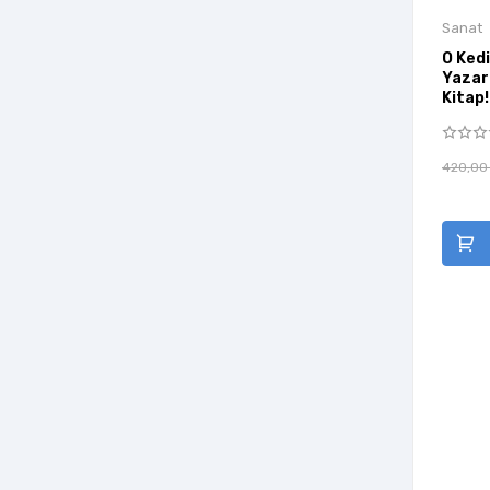
Sakin Kitap
Sanat
Scala Yayıncılık
O Kedi
Sel Yayınları
Yazar
Kitap!
Sola Unitas
Sözcükler
420,00
Şule Yayınları
Türkiye Diyanet Vakfı Yayınları
Vakıfbank Kültür Yayınları
Vekam(Vehbi Koç Ankara Ar. Uy Ve
Ar Merkezi)
Yakamoz Yayınları
Yapı Kredi Yayınları
Yazıgen Yayınevi
Yeditepe Yayınevi
Yeni İnsan Yayınevi