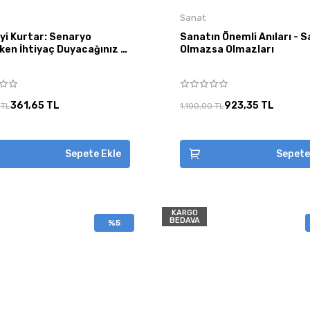
Sanat
yi Kurtar: Senaryo
Sanatın Önemli Anıları - 
ken İhtiyaç Duyacağınız O
Olmazsa Olmazları
361,65 TL
923,35 TL
 TL
1.100,00 TL
Sepete Ekle
Sepete
KARGO
BEDAVA
%5