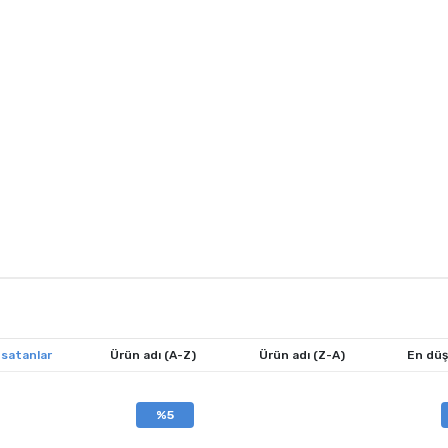
 satanlar
Ürün adı (A-Z)
Ürün adı (Z-A)
En düş
%5