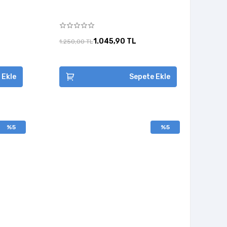
1.045,90 TL
1.250,00 TL
 Ekle
Sepete Ekle
%5
%5