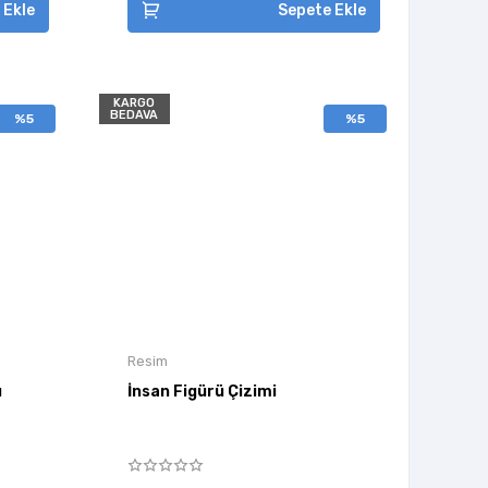
 Ekle
Sepete Ekle
KARGO
BEDAVA
%5
%5
Resim
ı
İnsan Figürü Çizimi