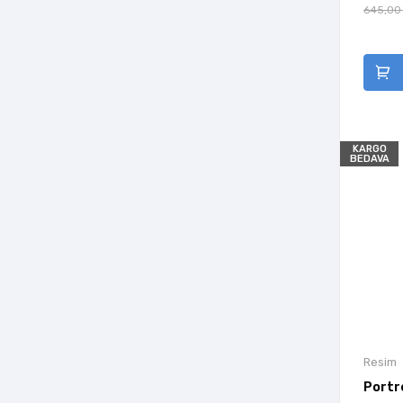
Kaknüs Yayınları
645,00
Kanon Kitap
Kara Karga Yayınları
Kaynak (Analiz) Yayınları
Ketebe Yayınları
Kırmızı Kedi Yayınevi
KARGO
BEDAVA
Koç Üniversitesi Yayınları
Koleksiyon Yayıncılık
Koridor Yayıncılık
Köknar Kitap
Kronik Kitap
Kubbealtı Neşriyatı Yayıncılık
Librum Kitap
Resim
Literatür Hayat
Portr