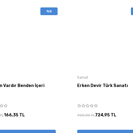
%5
Sanat
n Vardır Benden İçeri
Erken Devir Türk Sanatı
166,35 TL
724,95 TL
 TL
900,00 TL