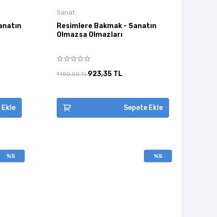
Sanat
Sanatın
Resimlere Bakmak - Sanatın
Olmazsa Olmazları
923,35 TL
1.100,00 TL
 Ekle
Sepete Ekle
%5
%5