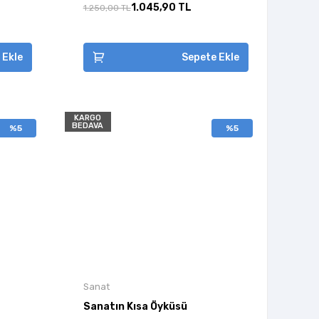
1.045,90 TL
1.250,00 TL
 Ekle
Sepete Ekle
KARGO
BEDAVA
%5
%5
Sanat
Sanatın Kısa Öyküsü