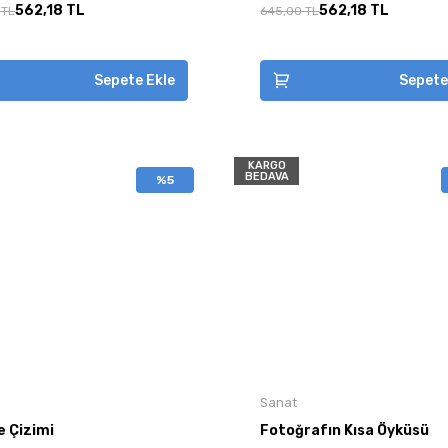
562,18 TL
562,18 TL
 TL
645,00 TL
Sepete Ekle
Sepete
KARGO
BEDAVA
%5
Sanat
e Çizimi
Fotoğrafın Kısa Öyküsü