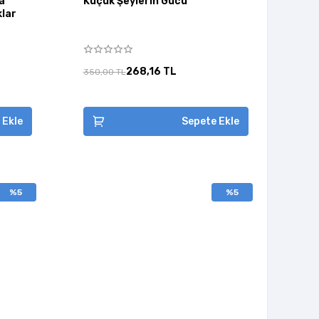
na
Küçük Şeylerin Gücü
klar
268,16 TL
350,00 TL
 Ekle
Sepete Ekle
%5
%5