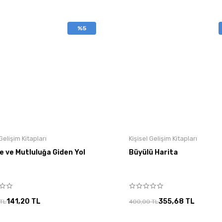
%5
 Gelişim Kitapları
Kişisel Gelişim Kitapları
e ve Mutluluğa Giden Yol
Büyülü Harita
141,20 TL
355,68 TL
 TL
400,00 TL