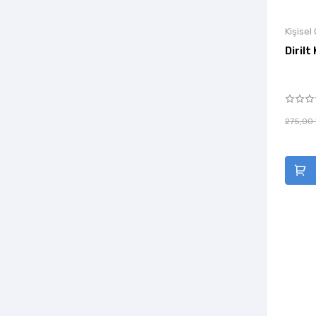
İlgi Kültür Sanat Yayıncılık
İlksatır Yayınevi
Kişisel
Dirilt 
İndigo Kitap
İnkılap Kitabevi
İnsan Yayınları
İskenderiye Yayınları
275,00
İş Bankası Kültür Yayınları
İşaret Yayınları
Kairos Kitap
Kaknüs Yayınları
Kanon Kitap
Kara Karga Yayınları
Karbon Kitaplar
Kariyer Yayınları