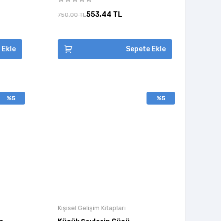
553,44 TL
750,00 TL
 Ekle
Sepete Ekle
%5
%5
Kişisel Gelişim Kitapları