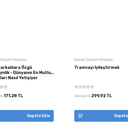
 Gelişim Kitapları
Kişisel Gelişim Kitapları
arkalılara Özgü
Tramvayı İyileştirmek
ynlik - Dünyanın En Mutlu
arı Nasıl Yetişiyor
171,28 TL
299,92 TL
 TL
350,00 TL
Sepete Ekle
Sepete