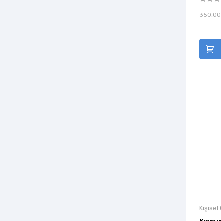
Diyojen Yayıncılık
350,00
Doğan Kitap
Doğan Novus
Domingo Yayınevi
Düşün Yayıncılık
Eftalya Kitap
Eksik Parça Yayınları
Elips Kitap
Elma Yayınevi
Elma Yayınları
Enso Kitap
Ephesus Yayınları
Epsilon Yayınları
Kişisel
Feniks Yayınları