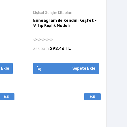
Kişisel Gelişim Kitapları
Enneagram ile Kendini Keşfet -
9 Tip Kişilik Modeli
292,46 TL
325,00 TL
 Ekle
Sepete Ekle
%5
%5