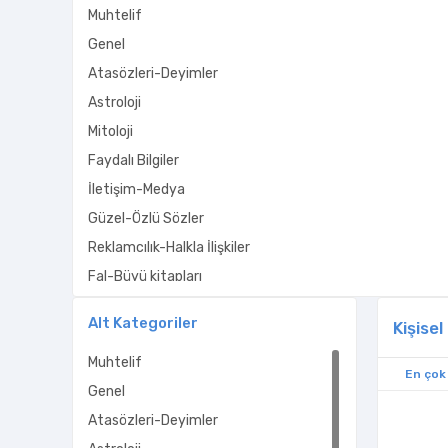
Muhtelif
Genel
Atasözleri-Deyimler
Astroloji
Mitoloji
Faydalı Bilgiler
İletişim-Medya
Güzel-Özlü Sözler
Reklamcılık-Halkla İlişkiler
Fal-Büyü kitapları
Rüya Tabirleri-Yorumları
Alt Kategoriler
Kişisel
Çevre-Doğa
Muhtelif
Kitap Ayrıcı
En çok
Genel
Meslek Kitapları
Atasözleri-Deyimler
Parapsikoloji-Gizem