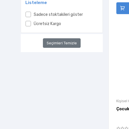
Listeleme
Beyaz Baykuş Yayınları
Beyaz Yayınları
Sadece stoktakileri göster
Bilgi Yayınevi
Ücretsiz Kargo
Bizim Kitaplar Yayınevi
Bulut Yayınları
Seçimleri Temizle
Butik Yayınları
Can Çocuk Yayınları
Cenevre Fikir Sanat
Cezve Kitap
Cumhuriyet Kitapları
Çınaraltı Yayınları
Kişisel
Delta Kültür Yayınevi
Çocuk
Demos Yayınları
Destek Yayınları