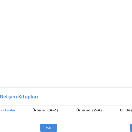
 Gelişim Kitapları
 satanlar
Ürün adı (A-Z)
Ürün adı (Z-A)
En düş
%5