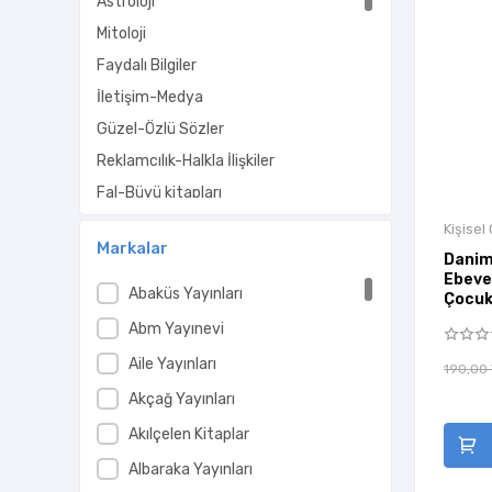
Astroloji
Kişisel Gelişim Kitapları
Mitoloji
deneme
Faydalı Bilgiler
bilim
İletişim-Medya
gençlik kitapları
Güzel-Özlü Sözler
dilbilim
Reklamcılık-Halkla İlişkiler
kitap hakkında
Fal-Büyü kitapları
söyleşi
Rüya Tabirleri-Yorumları
kategorisiz
Kişisel
Markalar
Çevre-Doğa
çeşitli
Danim
Ebeve
Kitap Ayrıcı
Abaküs Yayınları
Çocukl
Meslek Kitapları
Abm Yayınevi
Parapsikoloji-Gizem
Aile Yayınları
190,00
Kişisel Gelişim Kitapları
Akçağ Yayınları
deneme
Akılçelen Kitaplar
bilim
Albaraka Yayınları
gençlik kitapları