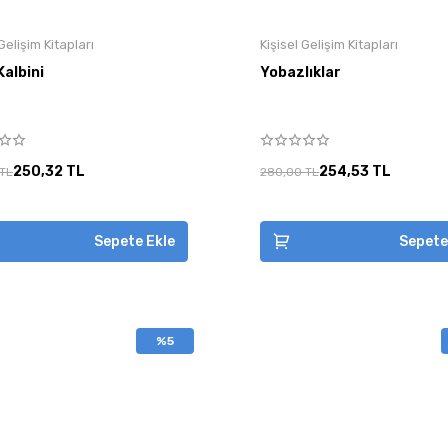
 Gelişim Kitapları
Kişisel Gelişim Kitapları
Kalbini
Yobazlıklar
250,32 TL
254,53 TL
 TL
280,00 TL
Sepete Ekle
Sepete
%5