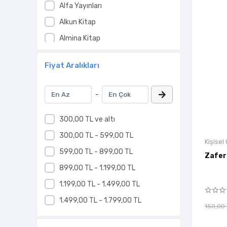
Alfa Yayınları
dilbilim
Alkun Kitap
kitap hakkında
Almina Kitap
söyleşi
kategorisiz
Altın Kitaplar Akademi
Fiyat Aralıkları
çeşitli
Altın Kitaplar Yayınevi
Arıtan Yayınevi
-
Arkadaş Yayınları
Arunas Yayıncılık
300,00 TL ve altı
Athica Books
300,00 TL - 599,00 TL
Kişisel
Ay Kitap
599,00 TL - 899,00 TL
Zafer
Babıali Kültür Yayıncılığı
899,00 TL - 1.199,00 TL
Başucu Yayınları
1.199,00 TL - 1.499,00 TL
Beka Yayınları
1.499,00 TL - 1.799,00 TL
150,00
Beta Kitap