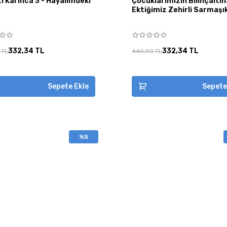
ı Karınca 3 - Hayalimdeki
Çocuklarımızın Bilinçaltı
Ektiğimiz Zehirli Sarmaşı
332,34 TL
332,34 TL
 TL
440,00 TL
Sepete Ekle
Sepete
%5