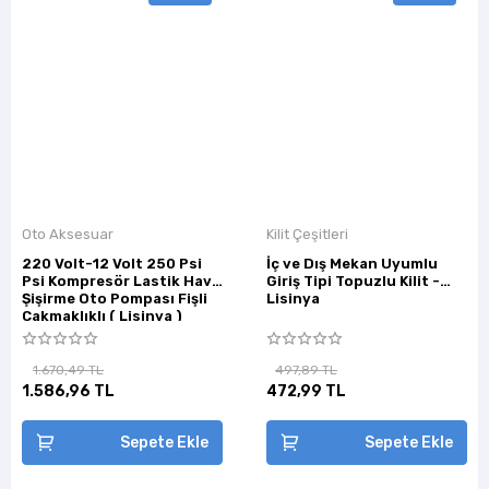
Oto Aksesuar
Kilit Çeşitleri
220 Volt-12 Volt 250 Psi
İç ve Dış Mekan Uyumlu
Psi Kompresör Lastik Hava
Giriş Tipi Topuzlu Kilit -
Şişirme Oto Pompası Fişli
Lisinya
Çakmaklıklı ( Lisinya )
1.670,49 TL
497,89 TL
1.586,96 TL
472,99 TL
Sepete Ekle
Sepete Ekle