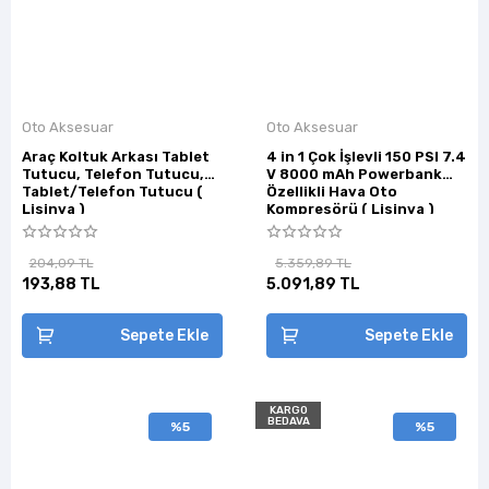
Oto Aksesuar
Oto Aksesuar
Araç Koltuk Arkası Tablet
4 in 1 Çok İşlevli 150 PSI 7.4
Tutucu, Telefon Tutucu,
V 8000 mAh Powerbank
Tablet/Telefon Tutucu (
Özellikli Hava Oto
Lisinya )
Kompresörü ( Lisinya )
204,09 TL
5.359,89 TL
193,88 TL
5.091,89 TL
Sepete Ekle
Sepete Ekle
KARGO
BEDAVA
%5
%5