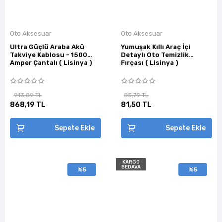
Oto Aksesuar
Oto Aksesuar
Ultra Güçlü Araba Akü
Yumuşak Kıllı Araç İçi
Takviye Kablosu - 1500
Detaylı Oto Temizlik
Amper Çantalı ( Lisinya )
Fırçası ( Lisinya )
913,89 TL
85,79 TL
868,19 TL
81,50 TL
Sepete Ekle
Sepete Ekle
KARGO
BEDAVA
%5
%5