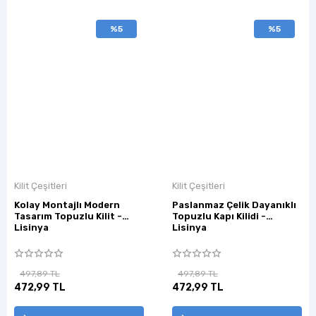
%5
%5
Kilit Çeşitleri
Kilit Çeşitleri
Kolay Montajlı Modern
Paslanmaz Çelik Dayanıklı
Tasarım Topuzlu Kilit -
Topuzlu Kapı Kilidi -
Lisinya
Lisinya
497,89 TL
497,89 TL
472,99 TL
472,99 TL