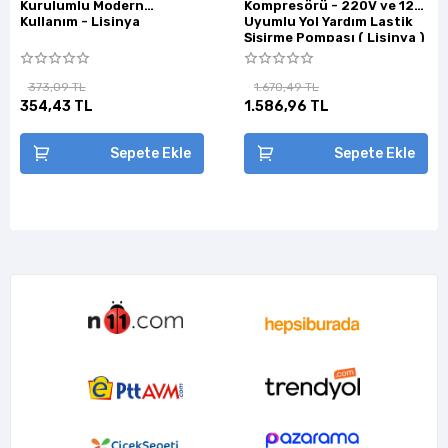
Kurulumlu Modern
Kompresörü - 220V ve 12V
Kullanım - Lisinya
Uyumlu Yol Yardım Lastik
Şişirme Pompası ( Lisinya )
373,09 TL
1.670,49 TL
354,43 TL
1.586,96 TL
Sepete Ekle
Sepete Ekle