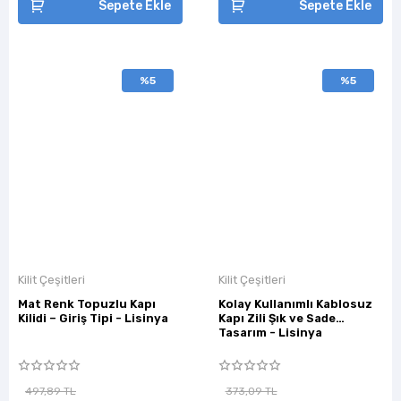
Sepete Ekle
Sepete Ekle
%5
%5
Kilit Çeşitleri
Kilit Çeşitleri
Mat Renk Topuzlu Kapı
Kolay Kullanımlı Kablosuz
Kilidi – Giriş Tipi - Lisinya
Kapı Zili Şık ve Sade
Tasarım - Lisinya
497,89 TL
373,09 TL