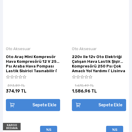
Oto Aksesuar
Oto Aksesuar
Oto Araç Mini Kompresör
220v Ile 12v Oto Elektriği
Hava Kompresörü 12 V 250
Çalışan Hava Lastik Şişirme
Psı Araba Hava Pompası
Kompresörü 250 Psı Çok
Lastik Şişirici Taşınabilir (
Amaçlı Yol Yardımı ( Lisinya
Lisinya )
)
393,89 TL
1.670,49 TL
374,19 TL
1.586,96 TL
Sepete Ekle
Sepete Ekle
KARGO
BEDAVA
%5
%5