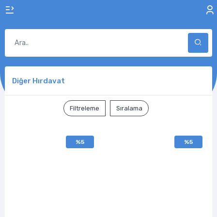
Diğer Hırdavat
Filtreleme
Sıralama
%5
%5