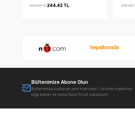
244,42 TL
260,00 TL
210,00 
Bültenimize Abone Olun
Bültenimize katılarak yeni indirimler / ürünler hakkında
bilgi edinin ve daha fazla fırsat yakalayın!