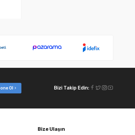
Bizi Takip Edin:
one Ol
Bize Ulaşın