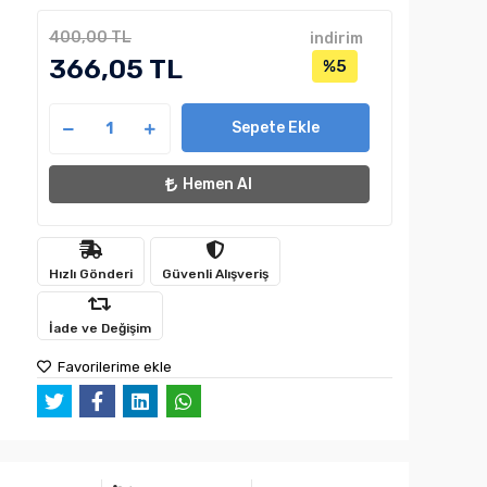
400,00 TL
indirim
366,05 TL
%5
Sepete Ekle
Hemen Al
Hızlı Gönderi
Güvenli Alışveriş
İade ve Değişim
Favorilerime ekle