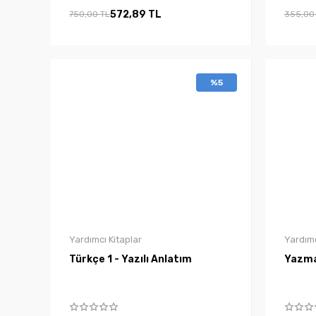
572,89 TL
750,00 TL
355,00
%5
Yardımcı Kitaplar
Yardımc
Türkçe 1 - Yazılı Anlatım
Yazma