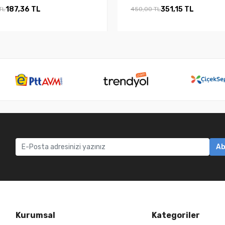
187,36 TL
351,15 TL
TL
450,00 TL
Ab
Kurumsal
Kategoriler