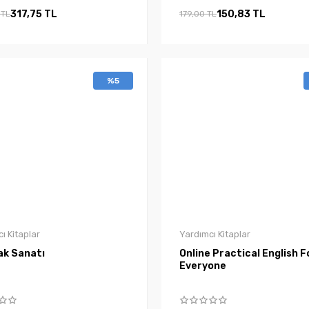
317,75 TL
150,83 TL
 TL
179,00 TL
%5
ı Kitaplar
Yardımcı Kitaplar
k Sanatı
Online Practical English F
Everyone