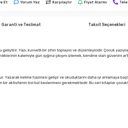
e Et
Yorum Yaz
Karşılaştır
Fiyat Alarmı
Tele
Garanti ve Teslimat
Taksit Seçenekleri
 geliştirir. Yazı, kuvvetli bir zihin toplayıcı ve düzenleyicidir. Çocuk yazı
diklerinin kalemiyle gün ışığına çıkışını izlemek, kendine olan güvenini artı
ur. Yazarak kelime hazinesi gelişir ve okuduklarını daha iyi anlamaya başl
bir aktivitenin bol bol beslenmesi gerekmektedir. Bu seri kitaplar çocuklar