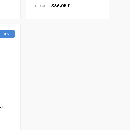
366,05 TL
400,00 TL
%5
or