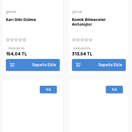
genel
genel
Karı Gibi Gülme
Komik Bilmeceler
Antolojisi
190,00 TL
350,00 TL
154,04 TL
313,54 TL
Sepete Ekle
Sepete Ekle
%5
%5