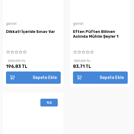
genel
genel
Dikkat! İçeride Sınav Var
Eften Püften Bilinen
Aslında Mühim Şeyler 1
250,00 TL
120,00 TL
196,83 TL
83,71 TL
Sepete Ekle
Sepete Ekle
%5