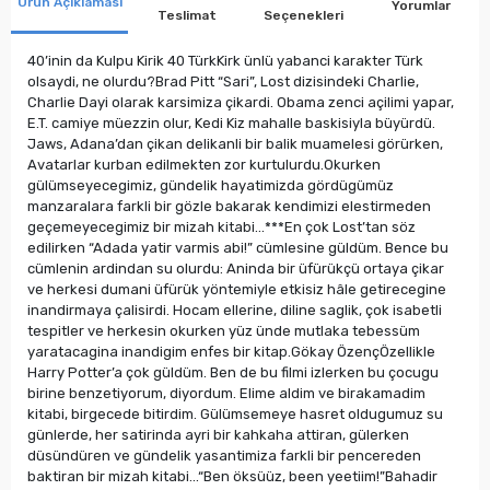
Ürün Açıklaması
Yorumlar
Teslimat
Seçenekleri
40’inin da Kulpu Kirik 40 TürkKirk ünlü yabanci karakter Türk
olsaydi, ne olurdu?Brad Pitt “Sari”, Lost dizisindeki Charlie,
Charlie Dayi olarak karsimiza çikardi. Obama zenci açilimi yapar,
E.T. camiye müezzin olur, Kedi Kiz mahalle baskisiyla büyürdü.
Jaws, Adana’dan çikan delikanli bir balik muamelesi görürken,
Avatarlar kurban edilmekten zor kurtulurdu.Okurken
gülümseyecegimiz, gündelik hayatimizda gördügümüz
manzaralara farkli bir gözle bakarak kendimizi elestirmeden
geçemeyecegimiz bir mizah kitabi...***En çok Lost’tan söz
edilirken “Adada yatir varmis abi!” cümlesine güldüm. Bence bu
cümlenin ardindan su olurdu: Aninda bir üfürükçü ortaya çikar
ve herkesi dumani üfürük yöntemiyle etkisiz hâle getirecegine
inandirmaya çalisirdi. Hocam ellerine, diline saglik, çok isabetli
tespitler ve herkesin okurken yüz ünde mutlaka tebessüm
yaratacagina inandigim enfes bir kitap.Gökay ÖzençÖzellikle
Harry Potter’a çok güldüm. Ben de bu filmi izlerken bu çocugu
birine benzetiyorum, diyordum. Elime aldim ve birakamadim
kitabi, birgecede bitirdim. Gülümsemeye hasret oldugumuz su
günlerde, her satirinda ayri bir kahkaha attiran, gülerken
düsündüren ve gündelik yasantimiza farkli bir pencereden
baktiran bir mizah kitabi...“Ben öksüüz, been yeetiim!”Bahadir