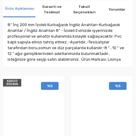
Garanti ve
Taksit
Ürün Açıklaması
Yorumlar
Teslimat
Seçenekleri
8'' İnç 200 mm İzoleli Kurbağacık İngiliz Anahtarı-Kurbağacık
Anahtar / İngiliz Anahtarı 8" - İzoleli Evinizde işyerinizde
profesyonel ve amatör kullanımda kolaylık sağlayacaktır. Pvc
kaplı sapıyla elinizi tahriş etmez..-Ayarlıdır..-Tesisatçılar
tarafından boru,somun ve düz parçalarda kullanılır.-8 " , 10 " ve
12 " ağız genişliklerinden adetlarımızda bulunmaktadır ,
isteğinize göre seçip satın alabilirsiniz.. Ürün Markası: Lisinya
KARGO
BEDAVA
%5
%5