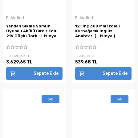
El Aletleri
El Aletleri
Yandan Sıkma Somun
12'' İnç 300 Mm İzoleli
Uyumlu Akülü Cırcır Kolu
Kurbağacık İngiliz
21V Güçlü Tork - Lisinya
Anahtarı ( Lisinya )
3.820,69 TL
568,09 TL
3.629,65 TL
539,68 TL
Sepete Ekle
Sepete Ekle
%5
%5