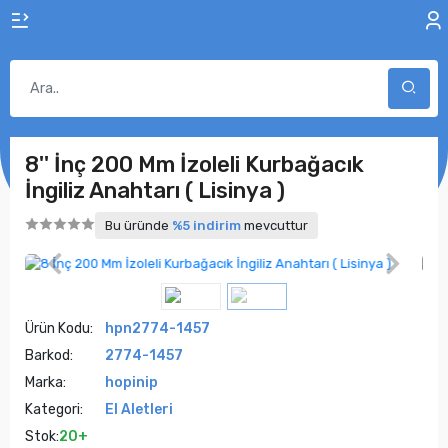
8'' İnç 200 Mm İzoleli Kurbağacık
İngiliz Anahtarı ( Lisinya )
Bu üründe
%5 indirim
mevcuttur
Ürün Kodu:
hpn2774-1457
Barkod:
2774-1457
Marka:
hopinip
Kategori:
El Aletleri
Stok:
20+