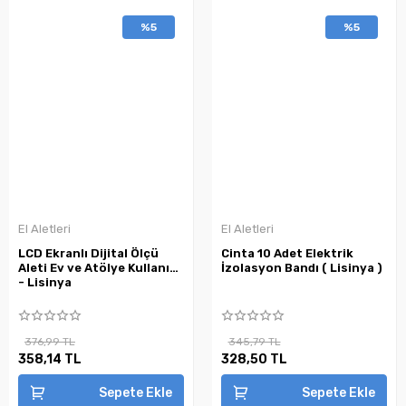
%5
%5
El Aletleri
El Aletleri
LCD Ekranlı Dijital Ölçü
Cinta 10 Adet Elektrik
Aleti Ev ve Atölye Kullanımı
İzolasyon Bandı ( Lisinya )
- Lisinya
376,99 TL
345,79 TL
358,14 TL
328,50 TL
Sepete Ekle
Sepete Ekle