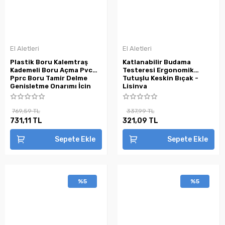
El Aletleri
El Aletleri
Plastik Boru Kalemtraş
Katlanabilir Budama
Kademeli Boru Açma Pvc
Testeresi Ergonomik
Pprc Boru Tamir Delme
Tutuşlu Keskin Bıçak -
Genişletme Onarımı İçin
Lisinya
3lü Havşa Seti ( Lisinya )
769,59 TL
337,99 TL
731,11 TL
321,09 TL
Sepete Ekle
Sepete Ekle
%5
%5