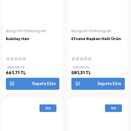
Biyografi-Otobiyografi
Biyografi-Otobiyografi
Kubilay Han
Efsane Başkan Halil Ürün
800,00 TL
700,00 TL
661,71 TL
581,31 TL
Sepete Ekle
Sepete Ekle
%5
%5