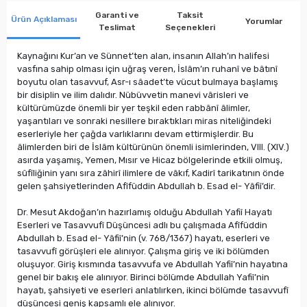
Garanti ve
Taksit
Ürün Açıklaması
Yorumlar
Teslimat
Seçenekleri
Kaynağını Kur’an ve Sünnet’ten alan, insanın Allah’ın halifesi
vasfına sahip olması için uğraş veren, İslâm’ın ruhanî ve bâtınî
boyutu olan tasavvuf, Asr-ı sâadet’te vücut bulmaya başlamış
bir disiplin ve ilim dalıdır. Nübüvvetin manevi vârisleri ve
kültürümüzde önemli bir yer teşkil eden rabbânî âlimler,
yaşantıları ve sonraki nesillere bıraktıkları miras niteliğindeki
eserleriyle her çağda varlıklarını devam ettirmişlerdir. Bu
âlimlerden biri de İslâm kültürünün önemli isimlerinden, VIII. (XIV.)
asırda yaşamış, Yemen, Mısır ve Hicaz bölgelerinde etkili olmuş,
sûfîliğinin yanı sıra zâhirî ilimlere de vâkıf, Kadirî tarikatının önde
gelen şahsiyetlerinden Afîfüddin Abdullah b. Esad el- Yâfiî’dir.
Dr. Mesut Akdoğan’ın hazırlamış olduğu Abdullah Yafiî Hayatı
Eserleri ve Tasavvufî Düşüncesi adlı bu çalışmada Afîfüddin
Abdullah b. Esad el- Yâfiî’nin (v. 768/1367) hayatı, eserleri ve
tasavvufî görüşleri ele alınıyor. Çalışma giriş ve iki bölümden
oluşuyor. Giriş kısmında tasavvufa ve Abdullah Yafiî’nin hayatına
genel bir bakış ele alınıyor. Birinci bölümde Abdullah Yafiî’nin
hayatı, şahsiyeti ve eserleri anlatılırken, ikinci bölümde tasavvufî
düşüncesi geniş kapsamlı ele alınıyor.