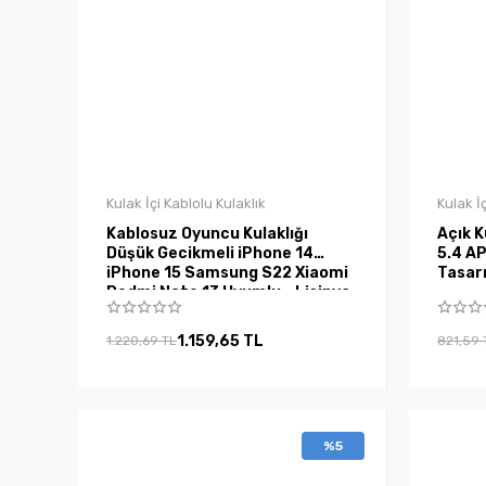
Kulak İçi Kablolu Kulaklık
Kulak İ
Kablosuz Oyuncu Kulaklığı
Açık K
Düşük Gecikmeli iPhone 14
5.4 A
iPhone 15 Samsung S22 Xiaomi
Tasarı
Redmi Note 13 Uyumlu - Lisinya
1.159,65 TL
1.220,69 TL
821,59 
%5