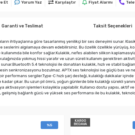
e Et
Yorum Yaz
Karşılaştır
Fiyat Alarmı
Tele
Garanti ve Teslimat
Taksit Seçenekleri
arın ihtiyaçlarına göre tasarlanmış yenilikçi bir ses deneyimi sunar. Klas
eslerini algılamaya devam edebilirsiniz. Bu özellik özellikle yürüyüş, koşu, 
 kullanımda bile konfor sağlar.Kulaklık, nefes alabilen silikon kaplamasıy
ulağınızda yokmuş hissi yaratır ve uzun süreli kullanım gerektiren aktivi
r.Bluetooth 5.4 teknolojisi ile donatılan kulaklık, hızlı ve stabil bağl
sin senkronizasyonu bozulmaz. APTX ses teknolojisi ise güçlü bas ve net t
 performans sergiler.Type-C hızlı şarj desteği, kulaklığı dakikalar içinde 
e kadar çıkar. Bu uzun pil ömrü, yoğun günlerde bile kulaklığı sürekli yan
tivasyon işlemleri kolaylıkla yapılabilir. Kullanıcı dostu yapısı, aktif ve
u, gelişmiş bağlantı gücü ve yüksek ses performansı ile bu kulaklık, teknol
KARGO
BEDAVA
%5