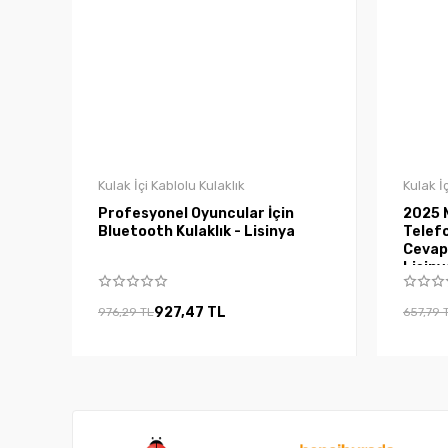
Kulak İçi Kablolu Kulaklık
Kulak İ
Profesyonel Oyuncular İçin
2025 
Bluetooth Kulaklık - Lisinya
Telefo
Cevapl
Lisiny
927,47 TL
976,29 TL
657,79 