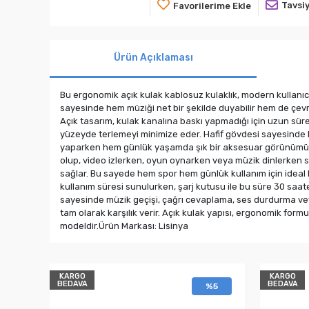
Tavsiy
Favorilerime Ekle
Ürün Açıklaması
Bu ergonomik açık kulak kablosuz kulaklık, modern kullanıcıl
sayesinde hem müziği net bir şekilde duyabilir hem de çevre s
Açık tasarım, kulak kanalına baskı yapmadığı için uzun süre
yüzeyde terlemeyi minimize eder. Hafif gövdesi sayesinde k
yaparken hem günlük yaşamda şık bir aksesuar görünümü suna
olup, video izlerken, oyun oynarken veya müzik dinlerken se
sağlar. Bu sayede hem spor hem günlük kullanım için ideal bir
kullanım süresi sunulurken, şarj kutusu ile bu süre 30 saat
sayesinde müzik geçişi, çağrı cevaplama, ses durdurma veya ak
tam olarak karşılık verir. Açık kulak yapısı, ergonomik form
modeldir.Ürün Markası: Lisinya
KARGO
KARGO
BEDAVA
BEDAVA
%5