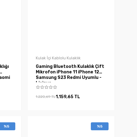
Kulak İçi Kablolu Kulaklık
klığı
Gaming Bluetooth Kulaklık Çift
Mikrofon iPhone 11 iPhone 12
iaomi
Samsung S23 Redmi Uyumlu -
Lisinya
1.159,65 TL
1.220,69 TL
%5
%5