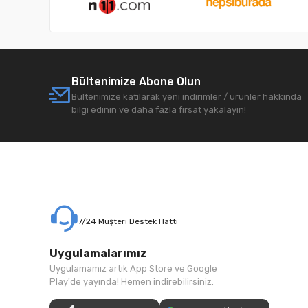
Bültenimize Abone Olun
Bültenimize katılarak yeni indirimler / ürünler hakkında
bilgi edinin ve daha fazla fırsat yakalayın!
7/24 Müşteri Destek Hattı
Uygulamalarımız
Uygulamamız artık App Store ve Google
Play'de yayında! Hemen indirebilirsiniz.