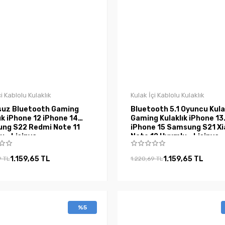
çi Kablolu Kulaklık
Kulak İçi Kablolu Kulaklık
suz Bluetooth Gaming
Bluetooth 5.1 Oyuncu Kula
ık iPhone 12 iPhone 14
Gaming Kulaklık iPhone 13
ng S22 Redmi Note 11
iPhone 15 Samsung S21 X
 - Lisinya
Note 12 Uyumlu - Lisinya
1.159,65 TL
1.159,65 TL
9 TL
1.220,69 TL
%5