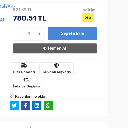
KSİYAH-
821,59 TL
indirim
780,51 TL
%5
AH-
Sepete Ekle
Hemen Al
Hızlı Gönderi
Güvenli Alışveriş
İade ve Değişim
Favorilerime ekle