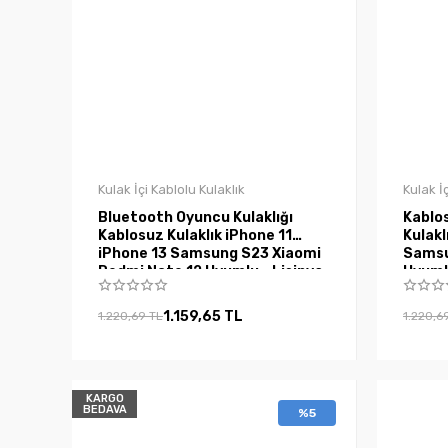
Kulak İçi Kablolu Kulaklık
Kulak İ
Bluetooth Oyuncu Kulaklığı
Kablo
Kablosuz Kulaklık iPhone 11
Kulakl
iPhone 13 Samsung S23 Xiaomi
Samsu
Redmi Note 12 Uyumlu - Lisinya
Uyumlu
1.159,65 TL
1.220,69 TL
1.220,6
KARGO
BEDAVA
%5