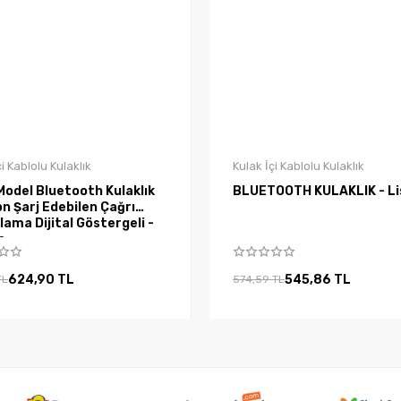
çi Kablolu Kulaklık
Kulak İçi Kablolu Kulaklık
Model Bluetooth Kulaklık
BLUETOOTH KULAKLIK - Li
n Şarj Edebilen Çağrı
ama Dijital Göstergeli -
a
624,90 TL
545,86 TL
TL
574,59 TL