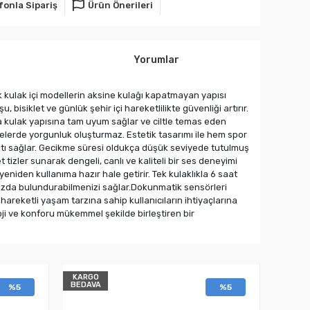
fonla Sipariş
Ürün Önerileri
Yorumlar
ik kulak içi modellerin aksine kulağı kapatmayan yapısı
bisiklet ve günlük şehir içi hareketlilikte güvenliği artırır.
la kulak yapısına tam uyum sağlar ve ciltle temas eden
telerde yorgunluk oluşturmaz. Estetik tasarımı ile hem spor
antı sağlar. Gecikme süresi oldukça düşük seviyede tutulmuş
izler sunarak dengeli, canlı ve kaliteli bir ses deneyimi
yeniden kullanıma hazır hale getirir. Tek kulaklıkla 6 saat
ınızda bulundurabilmenizi sağlar.Dokunmatik sensörleri
 hareketli yaşam tarzına sahip kullanıcıların ihtiyaçlarına
oji ve konforu mükemmel şekilde birleştiren bir
KARGO
BEDAVA
%5
%5