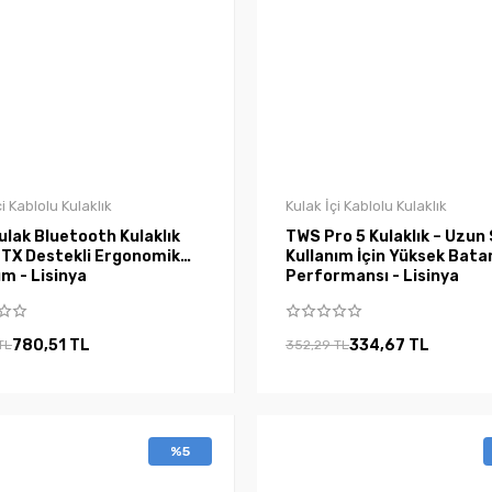
çi Kablolu Kulaklık
Kulak İçi Kablolu Kulaklık
ulak Bluetooth Kulaklık
TWS Pro 5 Kulaklık – Uzun 
PTX Destekli Ergonomik
Kullanım İçin Yüksek Bata
m - Lisinya
Performansı - Lisinya
780,51 TL
334,67 TL
TL
352,29 TL
%5