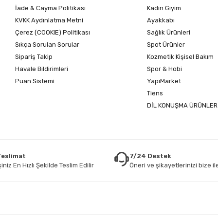
İade & Cayma Politikası
Kadın Giyim
KVKK Aydınlatma Metni
Ayakkabı
Çerez (COOKIE) Politikası
Sağlık Ürünleri
Sıkça Sorulan Sorular
Spot Ürünler
Sipariş Takip
Kozmetik Kişisel Bakım
Havale Bildirimleri
Spor & Hobi
Puan Sistemi
YapıMarket
Tiens
DİL KONUŞMA ÜRÜNLER
 Teslimat
7/24 Destek
iniz En Hızlı Şekilde Teslim Edilir
Öneri ve şikayetlerinizi bize ile