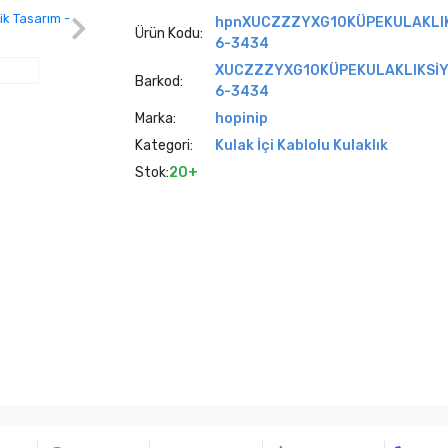
hpnXUCZZZYXG10KÜPEKULAKLI
Ürün Kodu:
6-3434
XUCZZZYXG10KÜPEKULAKLIKSİY
Barkod:
6-3434
Marka:
hopinip
Kategori:
Kulak İçi Kablolu Kulaklık
Stok:
20+