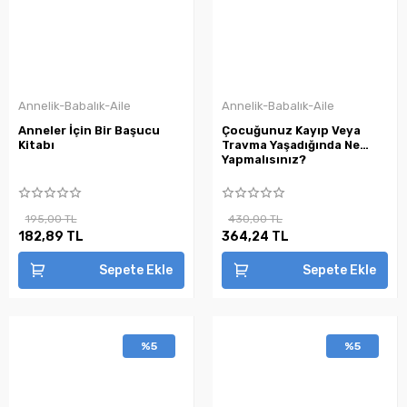
Annelik-Babalık-Aile
Annelik-Babalık-Aile
Anneler İçin Bir Başucu
Çocuğunuz Kayıp Veya
Kitabı
Travma Yaşadığında Ne
Yapmalısınız?
195,00 TL
430,00 TL
182,89 TL
364,24 TL
Sepete Ekle
Sepete Ekle
%5
%5