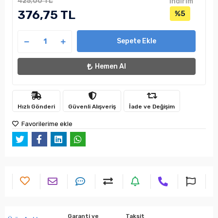
425,00 TL
indirim
376,75 TL
%5
Sepete Ekle
Hemen Al
Hızlı Gönderi
Güvenli Alışveriş
İade ve Değişim
Favorilerime ekle
Garanti ve
Taksit