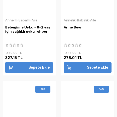
Annelik-Babalık-Aile
Annelik-Babalık-Aile
Bebeğimle Uyku - 0-2 yaş
Anne Beyni
için sağlıklı uyku rehber
350,00 TL
345,00 TL
327,15 TL
278,01 TL
Sepete Ekle
Sepete Ekle
%5
%5