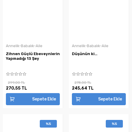
Annelik-Babalık-Aile
Annelik-Babalık-Aile
Zihnen Güçlü Ebeveynlerin
Düşünün ki…
Yapmadığı 13 Şey
299,00 TL
278,00 TL
270,55 TL
245,64 TL
Sepete Ekle
Sepete Ekle
%5
%5