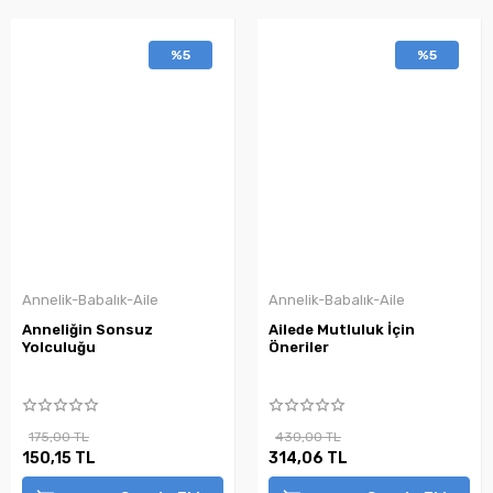
%5
%5
Annelik-Babalık-Aile
Annelik-Babalık-Aile
Anneliğin Sonsuz
Ailede Mutluluk İçin
Yolculuğu
Öneriler
175,00 TL
430,00 TL
150,15 TL
314,06 TL