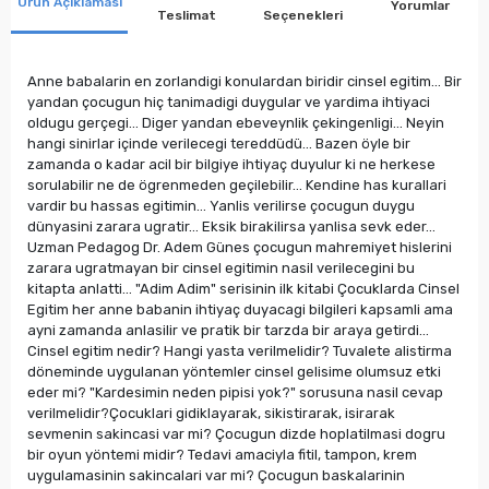
Ürün Açıklaması
Yorumlar
Teslimat
Seçenekleri
Anne babalarin en zorlandigi konulardan biridir cinsel egitim… Bir
yandan çocugun hiç tanimadigi duygular ve yardima ihtiyaci
oldugu gerçegi… Diger yandan ebeveynlik çekingenligi… Neyin
hangi sinirlar içinde verilecegi tereddüdü… Bazen öyle bir
zamanda o kadar acil bir bilgiye ihtiyaç duyulur ki ne herkese
sorulabilir ne de ögrenmeden geçilebilir… Kendine has kurallari
vardir bu hassas egitimin… Yanlis verilirse çocugun duygu
dünyasini zarara ugratir… Eksik birakilirsa yanlisa sevk eder…
Uzman Pedagog Dr. Adem Günes çocugun mahremiyet hislerini
zarara ugratmayan bir cinsel egitimin nasil verilecegini bu
kitapta anlatti… "Adim Adim" serisinin ilk kitabi Çocuklarda Cinsel
Egitim her anne babanin ihtiyaç duyacagi bilgileri kapsamli ama
ayni zamanda anlasilir ve pratik bir tarzda bir araya getirdi…
Cinsel egitim nedir? Hangi yasta verilmelidir? Tuvalete alistirma
döneminde uygulanan yöntemler cinsel gelisime olumsuz etki
eder mi? "Kardesimin neden pipisi yok?" sorusuna nasil cevap
verilmelidir?Çocuklari gidiklayarak, sikistirarak, isirarak
sevmenin sakincasi var mi? Çocugun dizde hoplatilmasi dogru
bir oyun yöntemi midir? Tedavi amaciyla fitil, tampon, krem
uygulamasinin sakincalari var mi? Çocugun baskalarinin