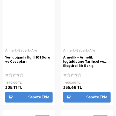
Annelik-Babalık-Aile
Annelik-Babalık-Aile
Yenidoğanla İlgili 101 Soru
Annelik - Annelik
ve Cevapları
İçgüdüsüne Tarihsel ve
Eleştirel Bir Bakış
340,00 TL
400,00 TL
305,11 TL
355,68 TL
Sepete Ekle
Sepete Ekle