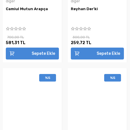
diğer
diğer
Camiul Mutun Arapça
Reyhan Der'ki
700,00 TL
300,00 TL
581,31 TL
259,72 TL
Sepete Ekle
Sepete Ekle
%5
%5