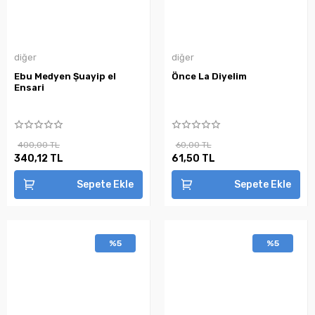
diğer
diğer
Ebu Medyen Şuayip el
Önce La Diyelim
Ensari
400,00 TL
60,00 TL
340,12 TL
61,50 TL
Sepete Ekle
Sepete Ekle
%5
%5