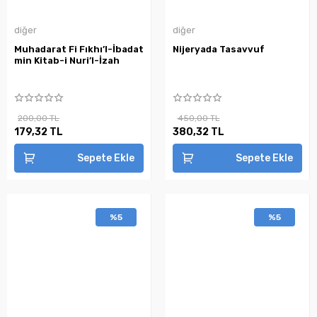
diğer
diğer
Muhadarat Fi Fıkhı’l-İbadat
Nijeryada Tasavvuf
min Kitab-i Nuri’l-İzah
200,00 TL
450,00 TL
179,32 TL
380,32 TL
Sepete Ekle
Sepete Ekle
%5
%5