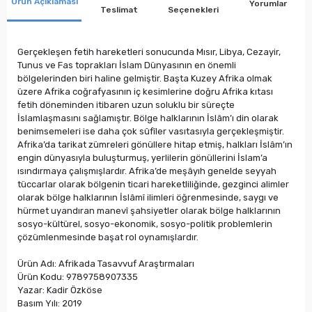
Ürün Açıklaması
Yorumlar
Teslimat
Seçenekleri
Gerçekleşen fetih hareketleri sonucunda Mısır, Libya, Cezayir,
Tunus ve Fas toprakları İslam Dünyasının en önemli
bölgelerinden biri haline gelmiştir. Başta Kuzey Afrika olmak
üzere Afrika coğrafyasının iç kesimlerine doğru Afrika kıtası
fetih döneminden itibaren uzun soluklu bir süreçte
İslamlaşmasını sağlamıştır. Bölge halklarının İslâm’ı din olarak
benimsemeleri ise daha çok sûfîler vasıtasıyla gerçekleşmiştir.
Afrika’da tarikat zümreleri gönüllere hitap etmiş, halkları İslâm’ın
engin dünyasıyla buluşturmuş, yerlilerin gönüllerini İslam’a
ısındırmaya çalışmışlardır. Afrika’de meşâyıh genelde seyyah
tüccarlar olarak bölgenin ticari hareketliliğinde, gezginci alimler
olarak bölge halklarının İslâmî ilimleri öğrenmesinde, saygı ve
hürmet uyandıran manevî şahsiyetler olarak bölge halklarının
sosyo-kültürel, sosyo-ekonomik, sosyo-politik problemlerin
çözümlenmesinde başat rol oynamışlardır.
Ürün Adı: Afrikada Tasavvuf Araştırmaları
Ürün Kodu: 9789758907335
Yazar: Kadir Özköse
Basım Yılı: 2019