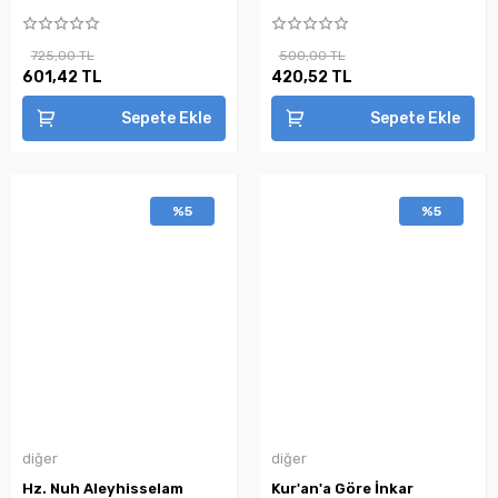
725,00 TL
500,00 TL
601,42 TL
420,52 TL
Sepete Ekle
Sepete Ekle
%5
%5
diğer
diğer
Hz. Nuh Aleyhisselam
Kur'an'a Göre İnkar