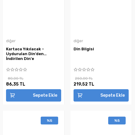
diğer
diğer
Kartaca Yıkılacak -
Din Bilgisi
Uydurulan Din'den
İndirilen Din'e
80,00 TL
250,00 TL
86,35 TL
219,52 TL
Sepete Ekle
Sepete Ekle
%5
%5