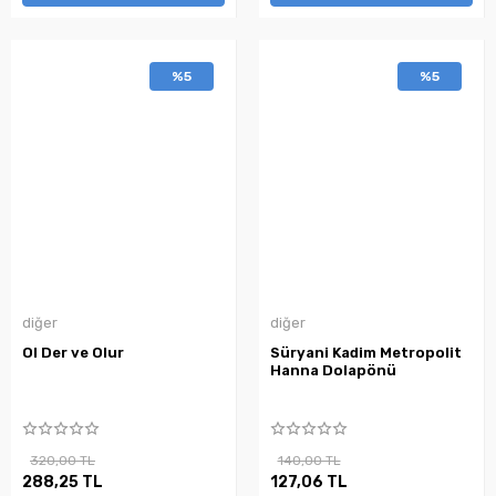
%5
%5
diğer
diğer
Ol Der ve Olur
Süryani Kadim Metropolit
Hanna Dolapönü
320,00 TL
140,00 TL
288,25 TL
127,06 TL