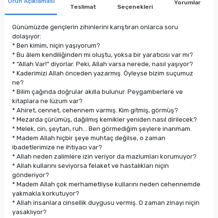
Ürün Açıklaması
Yorumlar
Teslimat
Seçenekleri
Günümüzde gençlerin zihinlerini karıştıran onlarca soru
dolaşıyor:
* Ben kimim, niçin yaşıyorum?
* Bu âlem kendiliğinden mi oluştu, yoksa bir yaratıcısı var mı?
* “Allah Var!” diyorlar. Peki, Allah varsa nerede, nasıl yaşıyor?
* Kaderimizi Allah önceden yazarmış. Öyleyse bizim suçumuz
ne?
* Bilim çağında doğrular akılla bulunur. Peygamberlere ve
kitaplara ne lüzum var?
* Ahiret, cennet, cehennem varmış. Kim gitmiş, görmüş?
* Mezarda çürümüş, dağılmış kemikler yeniden nasıl dirilecek?
* Melek, cin, şeytan, ruh… Ben görmediğim şeylere inanmam.
* Madem Allah hiçbir şeye muhtaç değilse, o zaman
ibadetlerimize ne ihtiyacı var?
* Allah neden zalimlere izin veriyor da mazlumları korumuyor?
* Allah kullarını seviyorsa felaket ve hastalıkları niçin
gönderiyor?
* Madem Allah çok merhametliyse kullarını neden cehennemde
yakmakla korkutuyor?
* Allah insanlara cinsellik duygusu vermiş. O zaman zinayı niçin
yasaklıyor?