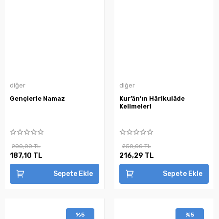
diğer
diğer
Gençlerle Namaz
Kur’ân’ın Hârikulâde
Kelimeleri
200,00 TL
250,00 TL
187,10 TL
216,29 TL
Sepete Ekle
Sepete Ekle
%5
%5