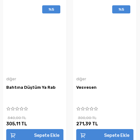
%5
%5
diğer
diğer
Bahtına Düştüm Ya Rab
Vesvesen
340,00 TL
300,00 TL
305,11 TL
271,39 TL
Sepete Ekle
Sepete Ekle