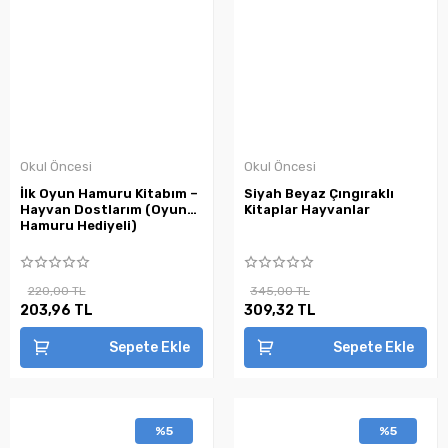
Okul Öncesi
Okul Öncesi
İlk Oyun Hamuru Kitabım –
Siyah Beyaz Çıngıraklı
Hayvan Dostlarım (Oyun
Kitaplar Hayvanlar
Hamuru Hediyeli)
220,00 TL
345,00 TL
203,96 TL
309,32 TL
Sepete Ekle
Sepete Ekle
%5
%5