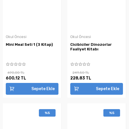
Okul Öncesi
Okul Öncesi
Mini Meal Seti 1 (3 Kitap)
Cicibiciler Dinozorlar
Faaliyet Kitabı
690,00 TL
249,50 TL
600,12 TL
228,83 TL
Sepete Ekle
Sepete Ekle
%5
%5