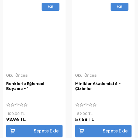
%5
%5
Okul Öncesi
Okul Öncesi
Renklerle Eğlenceli
Minikler Akademisi 6 -
Boyama - 1
Çizimler
100,00 TL
59,00 TL
92,96 TL
57,58 TL
Sepete Ekle
Sepete Ekle