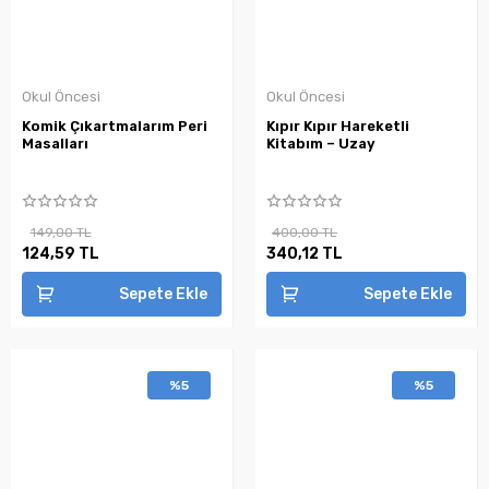
Okul Öncesi
Okul Öncesi
Komik Çıkartmalarım Peri
Kıpır Kıpır Hareketli
Masalları
Kitabım – Uzay
149,00 TL
400,00 TL
124,59 TL
340,12 TL
Sepete Ekle
Sepete Ekle
%5
%5