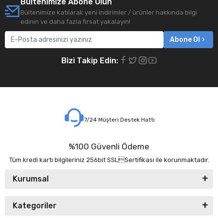
Bültenimize Abone Olun
Bültenimize katılarak yeni indirimler / ürünler hakkında bilgi
edinin ve daha fazla fırsat yakalayın!
Abone Ol
Bizi Takip Edin:
7/24 Müşteri Destek Hattı
%100 Güvenli Ödeme
Tüm kredi kartı bilgileriniz 256bit SSLSertifikası ile korunmaktadır.
Kurumsal
Kategoriler