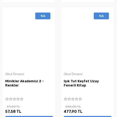
%5
%5
Okul Öncesi
Okul Öncesi
Minikler Akademisi 2 -
Işık Tut Keşfet Uzay
Renkler
Fenerli Kitap
59,00 TL
545,00 TL
57,58 TL
477,90 TL