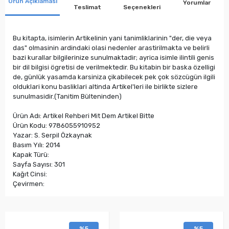
Ürün Açıklaması
Yorumlar
Teslimat
Seçenekleri
Bu kitapta, isimlerin Artikelinin yani tanimliklarinin "der, die veya
das" olmasinin ardindaki olasi nedenler arastirilmakta ve belirli
bazi kurallar bilgilerinize sunulmaktadir; ayrica isimle ilintili genis
bir dil bilgisi ögretisi de verilmektedir. Bu kitabin bir baska özelligi
de, günlük yasamda karsiniza çikabilecek pek çok sözcügün ilgili
olduklari konu basliklari altinda Artikel'leri ile birlikte sizlere
sunulmasidir.(Tanitim Bülteninden)
Ürün Adı: Artikel Rehberi Mit Dem Artikel Bitte
Ürün Kodu: 9786055910952
Yazar: S. Serpil Özkaynak
Basım Yılı: 2014
Kapak Türü:
Sayfa Sayısı: 301
Kağıt Cinsi:
Çevirmen:
%5
%5