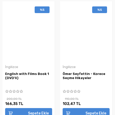
%5
%5
İngilizce
İngilizce
English with Films Book 1
Ömer Seyfettin - Korece
(DVD'li)
Seçme Hikayeler
200,00 TL
110,00 TL
166,35 TL
102,47 TL
Sepete Ekle
Sepete Ekle