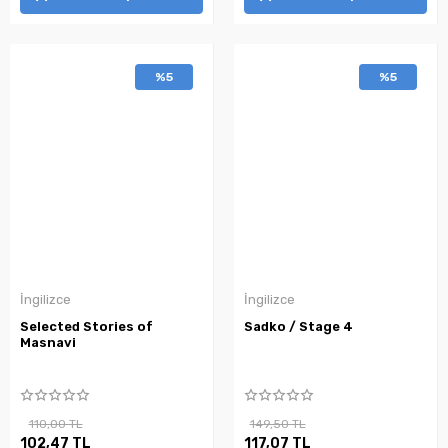
%5
%5
İngilizce
İngilizce
Selected Stories of
Sadko / Stage 4
Masnavi
110,00 TL
149,50 TL
102,47 TL
117,07 TL