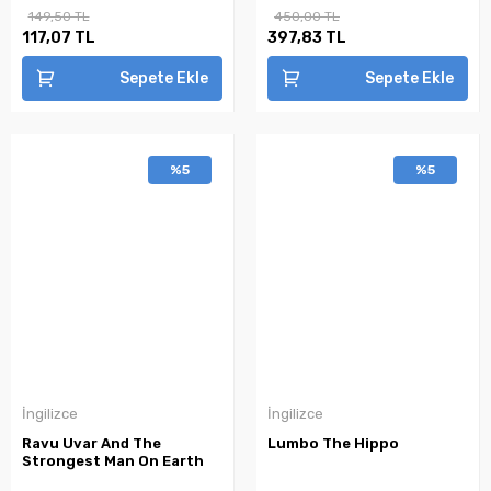
149,50 TL
450,00 TL
117,07 TL
397,83 TL
Sepete Ekle
Sepete Ekle
%5
%5
İngilizce
İngilizce
Ravu Uvar And The
Lumbo The Hippo
Strongest Man On Earth